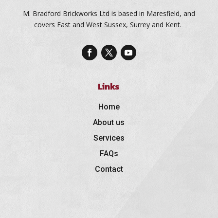
M. Bradford Brickworks Ltd is based in Maresfield, and
covers East and West Sussex, Surrey and Kent.
Links
Home
About us
Services
FAQs
Contact