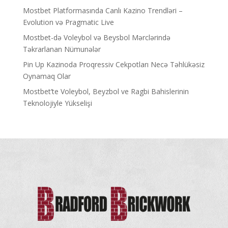
Mostbet Platformasında Canlı Kazino Trendləri –
Evolution və Pragmatic Live
Mostbet-də Voleybol və Beysbol Mərclərində
Təkrarlanan Nümunələr
Pin Up Kazinoda Proqressiv Cekpotları Necə Təhlükəsiz
Oynamaq Olar
Mostbet’te Voleybol, Beyzbol ve Ragbi Bahislerinin
Teknolojiyle Yükselişi