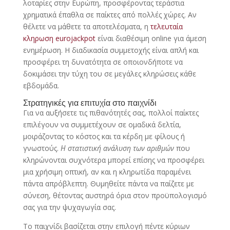
λοταρίες στην Ευρώπη, προσφέροντας τεράστια
χρηματικά έπαθλα σε παίκτες από πολλές χώρες. Αν
θέλετε να μάθετε τα αποτελέσματα, η
τελευταία
κληρωση eurojackpot
είναι διαθέσιμη online για άμεση
ενημέρωση. Η διαδικασία συμμετοχής είναι απλή και
προσφέρει τη δυνατότητα σε οποιονδήποτε να
δοκιμάσει την τύχη του σε μεγάλες κληρώσεις κάθε
εβδομάδα.
Στρατηγικές για επιτυχία στο παιχνίδι
Για να αυξήσετε τις πιθανότητές σας, πολλοί παίκτες
επιλέγουν να συμμετέχουν σε ομαδικά δελτία,
μοιράζοντας το κόστος και τα κέρδη με φίλους ή
γνωστούς.
Η στατιστική ανάλυση των αριθμών
που
κληρώνονται συχνότερα μπορεί επίσης να προσφέρει
μια χρήσιμη οπτική, αν και η κληρωτίδα παραμένει
πάντα απρόβλεπτη. Θυμηθείτε πάντα να παίζετε με
σύνεση, θέτοντας αυστηρά όρια στον προϋπολογισμό
σας για την ψυχαγωγία σας.
Το παιχνίδι βασίζεται στην επιλογή πέντε κύριων