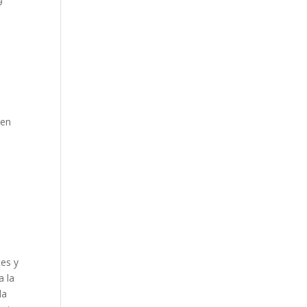
9
s
 en
es y
a la
la