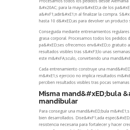
Procesamos todos los pedidos desde Alemania c
&#x20AC; para la mayor&#xED;a de los pa&#xED
a&#xF1;adir&#xE1;n al finalizar la compra. S&#xE
hasta 10 d&#xED;as para devolver un producto si
Conseguida mediante entrenamientos regulares 
grasa corporal. Procesamos todos los pedidos 
pa&#xED;ses ofrecemos env&#xED;o gratuito a 
resultados visibles tras s&#xF3;lo unas seman
este m&#xFA;sculo, convirtiendo una mand&#xE
Cada entrenamiento construye una mand&#xED;bu
m&#xE1;s ejercicio no implica resultados m&#x
perciben resultados visibles tras pocas seman
Misma mand&#xED;bula &#
mandibular
Para conseguir una mand&#xED;bula m&#xE1;s a
bien desarrollados. Dise&#xF1;ada espec&#xED;
resistencia necesaria para fortalecer y hacer