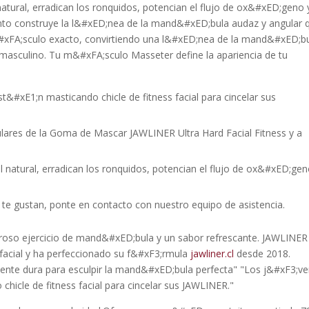
atural, erradican los ronquidos, potencian el flujo de ox&#xED;geno 
to construye la l&#xED;nea de la mand&#xED;bula audaz y angular 
#xFA;sculo exacto, convirtiendo una l&#xED;nea de la mand&#xED;b
masculino. Tu m&#xFA;sculo Masseter define la apariencia de tu
&#xE1;n masticando chicle de fitness facial para cincelar sus
lares de la Goma de Mascar JAWLINER Ultra Hard Facial Fitness y a
 natural, erradican los ronquidos, potencian el flujo de ox&#xED;gen
 te gustan, ponte en contacto con nuestro equipo de asistencia.
eroso ejercicio de mand&#xED;bula y un sabor refrescante. JAWLINER
 facial y ha perfeccionado su f&#xF3;rmula
jawliner.cl
desde 2018.
te dura para esculpir la mand&#xED;bula perfecta" "Los j&#xF3;v
hicle de fitness facial para cincelar sus JAWLINER."