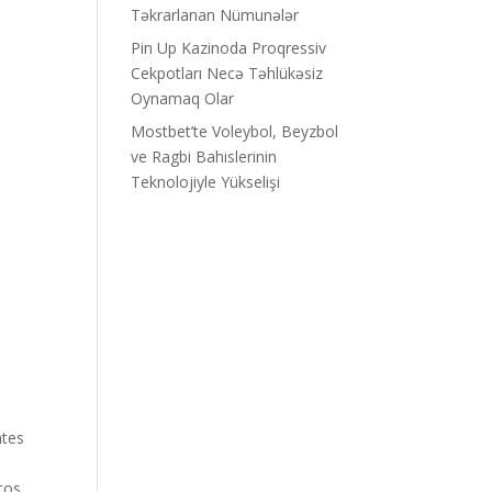
Təkrarlanan Nümunələr
Pin Up Kazinoda Proqressiv
Cekpotları Necə Təhlükəsiz
Oynamaq Olar
Mostbet’te Voleybol, Beyzbol
ve Ragbi Bahislerinin
Teknolojiyle Yükselişi
ntes
tos