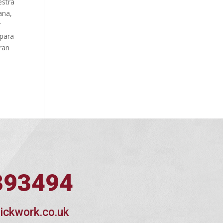
estra
ana,
r
 para
ran
393494
ickwork.co.uk