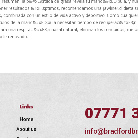
n resumen, la p&#xE9;rdida de grasa revela tu mand&#xED;bula, y nu
ener resultados &#xF3;ptimos, recomendamos una jawliner.cl dieta s
, combinada con un estilo de vida activo y deportivo. Como cualquie
culos de la mand&#xED;bula necesitan tiempo de recuperaci&#xF3;n
ra una respiraci&#xF3;n nasal natural, eliminan los ronquidos, mejo
arte renovado.
Links
07771 
Home
About us
info@bradfordbr