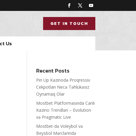
GET IN TOUCH
ct Us
Recent Posts
Pin Up Kazinoda Proqressiv
Cekpotları Necə Təhlükəsiz
Oynamaq Olar
Mostbet Platformasında Canlı
Kazino Trendləri – Evolution
və Pragmatic Live
Mostbet-də Voleybol və
Beysbol Mərclərində