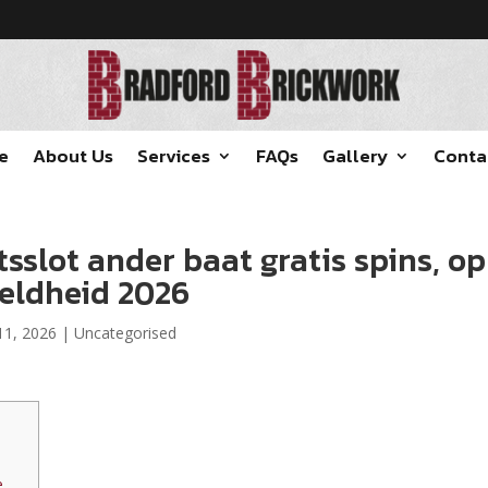
e
About Us
Services
FAQs
Gallery
Conta
sslot ander baat gratis spins, op
eldheid 2026
11, 2026
|
Uncategorised
e