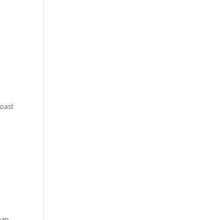
Coast
hap.