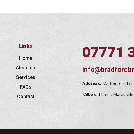
Links
07771 
Home
About us
info@bradfordbr
Services
Address:
M. Bradford Bri
FAQs
Millwood Lane, Maresfeil
Contact