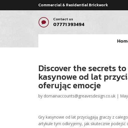
Commercial & Residential Brickwork
Contact us

07771 393494
Hom
Discover the secrets t
kasynowe od lat przyci
oferując emocje
by
domainaccounts@greavesdesign.co.uk
|
May
Gry kasynowe od lat przyciągają graczy z całeg
artykule tym odkryjemy, jak skutecznie podejś