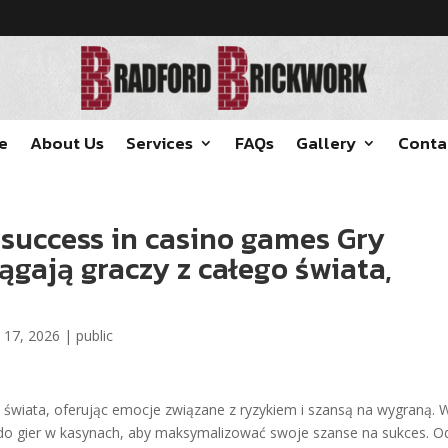
e
About Us
Services
FAQs
Gallery
Conta
o success in casino games Gry
ągają graczy z całego świata,
 17, 2026
|
public
o świata, oferując emocje związane z ryzykiem i szansą na wygraną. 
ć do gier w kasynach, aby maksymalizować swoje szanse na sukces. O