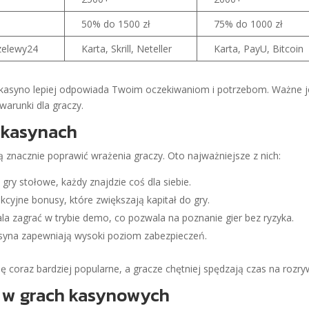
50% do 1500 zł
75% do 1000 zł
rzelewy24
Karta, Skrill, Neteller
Karta, PayU, Bitcoin
 kasyno lepiej odpowiada Twoim oczekiwaniom i potrzebom. Ważne j
warunki dla graczy.
w kasynach
ą znacznie poprawić wrażenia graczy. Oto najważniejsze z nich:
ry stołowe, każdy znajdzie coś dla siebie.
cyjne bonusy, które zwiększają kapitał do gry.
a zagrać w trybie demo, co pozwala na poznanie gier bez ryzyka.
syna zapewniają wysoki poziom zabezpieczeń.
ię coraz bardziej popularne, a gracze chętniej spędzają czas na rozry
o w grach kasynowych