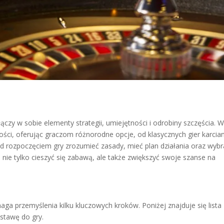
ączy w sobie elementy strategii, umiejętności i odrobiny szczęścia. 
ości, oferując graczom różnorodne opcje, od klasycznych gier karcia
d rozpoczęciem gry zrozumieć zasady, mieć plan działania oraz wybr
nie tylko cieszyć się zabawą, ale także zwiększyć swoje szanse na
a przemyślenia kilku kluczowych kroków. Poniżej znajduje się lista
stawę do gry.