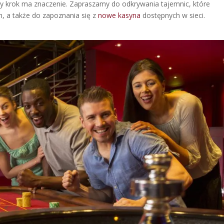
dy krok ma znaczenie. Zapraszamy do odkrywania tajemnic, które
, a także do zapoznania się z
nowe kasyna
dostępnych w sieci.