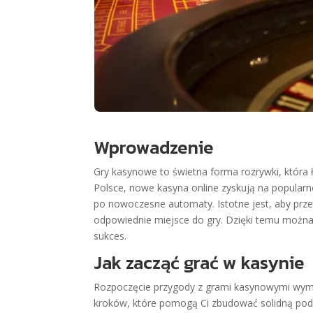
Wprowadzenie
Gry kasynowe to świetna forma rozrywki, która ł
Polsce, nowe kasyna online zyskują na popularn
po nowoczesne automaty. Istotne jest, aby prze
odpowiednie miejsce do gry. Dzięki temu można 
sukces.
Jak zacząć grać w kasynie
Rozpoczęcie przygody z grami kasynowymi wymag
kroków, które pomogą Ci zbudować solidną pod