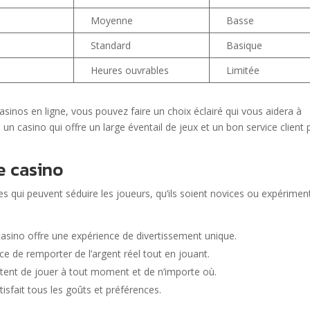
Moyenne
Basse
Standard
Basique
Heures ouvrables
Limitée
casinos en ligne, vous pouvez faire un choix éclairé qui vous aidera à
n casino qui offre un large éventail de jeux et un bon service client 
e casino
s qui peuvent séduire les joueurs, qu’ils soient novices ou expérimen
casino offre une expérience de divertissement unique.
ce de remporter de l’argent réel tout en jouant.
ettent de jouer à tout moment et de n’importe où.
isfait tous les goûts et préférences.