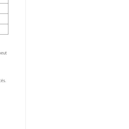
peut
tés.