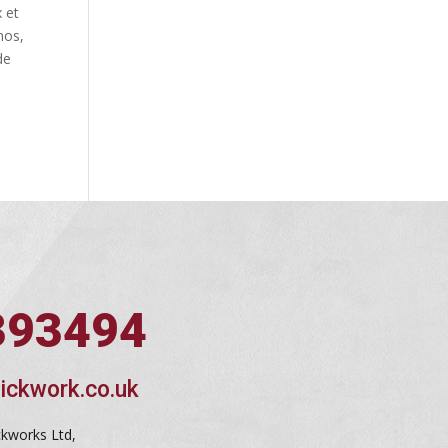
 et
nos,
de
393494
ickwork.co.uk
ckworks Ltd,