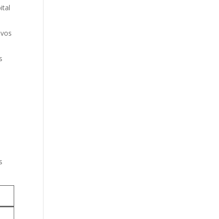
ital
 vos
s
s