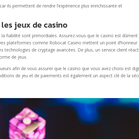
ar ils permettent de rendre l’expérience plus enrichissante et
 les jeux de casino
 la fiabilité sont primordiales. Assurez-vous que le casino est dûment
. Des plateformes comme Robocat Casino mettent un point d’honneur
s technologies de cryptage avancées. De plus, un service client réacti
forme de jeux.
joueurs afin de vous assurer que le casino que vous avez choisi est di
ditions de jeu et de paiements est également un aspect clé de la séc