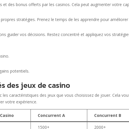
 et des bonus offerts par les casinos. Cela peut augmenter votre cap
propres stratégies. Prenez le temps de les apprendre pour améliorer
ns guider vos décisions. Restez concentré et appliquez vos stratégie
asino.
ains potentiels.
és des jeux de casino
c les caractéristiques des jeux que vous choisissez de jouer. Cela vou
rer votre expérience.
 Casino
Concurrent A
Concurrent B
1500+
2000+