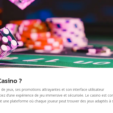
Casino ?
 de jeux, ses promotions attrayantes et son interface utilisateur
iciez d’une expérience de jeu immersive et sécurisée. Le casino est co
nt une plateforme où chaque joueur peut trouver des jeux adaptés à 