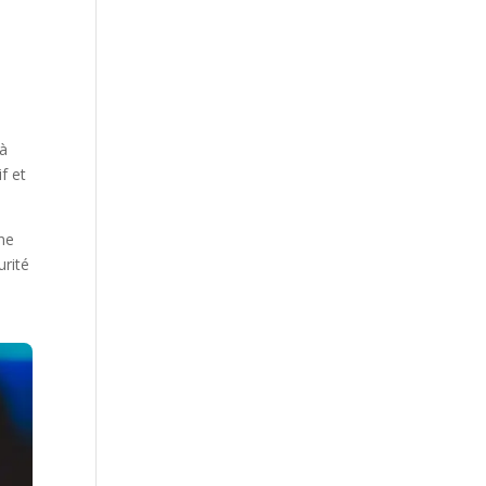
 à
f et
gne
urité