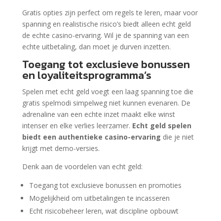
Gratis opties zijn perfect om regels te leren, maar voor
spanning en realistische risico’s biedt alleen echt geld
de echte casino-ervaring. Wil je de spanning van een
echte uitbetaling, dan moet je durven inzetten.
Toegang tot exclusieve bonussen
en loyaliteitsprogramma’s
Spelen met echt geld voegt een laag spanning toe die
gratis spelmodi simpelweg niet kunnen evenaren. De
adrenaline van een echte inzet maakt elke winst
intenser en elke verlies leerzamer.
Echt geld spelen
biedt een authentieke casino-ervaring
die je niet
krijgt met demo-versies.
Denk aan de voordelen van echt geld:
Toegang tot exclusieve bonussen en promoties
Mogelijkheid om uitbetalingen te incasseren
Echt risicobeheer leren, wat discipline opbouwt