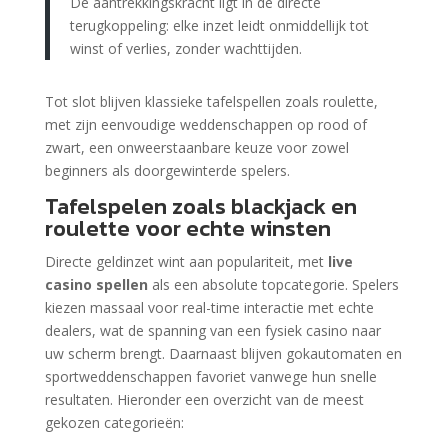
De aantrekkingskracht ligt in de directe
terugkoppeling: elke inzet leidt onmiddellijk tot
winst of verlies, zonder wachttijden.
Tot slot blijven klassieke tafelspellen zoals roulette,
met zijn eenvoudige weddenschappen op rood of
zwart, een onweerstaanbare keuze voor zowel
beginners als doorgewinterde spelers.
Tafelspelen zoals blackjack en
roulette voor echte winsten
Directe geldinzet wint aan populariteit, met
live
casino spellen
als een absolute topcategorie. Spelers
kiezen massaal voor real-time interactie met echte
dealers, wat de spanning van een fysiek casino naar
uw scherm brengt. Daarnaast blijven gokautomaten en
sportweddenschappen favoriet vanwege hun snelle
resultaten. Hieronder een overzicht van de meest
gekozen categorieën: