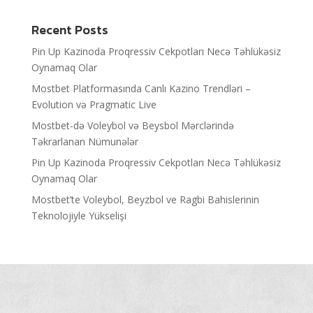
Recent Posts
Pin Up Kazinoda Proqressiv Cekpotları Necə Təhlükəsiz
Oynamaq Olar
Mostbet Platformasında Canlı Kazino Trendləri –
Evolution və Pragmatic Live
Mostbet-də Voleybol və Beysbol Mərclərində
Təkrarlanan Nümunələr
Pin Up Kazinoda Proqressiv Cekpotları Necə Təhlükəsiz
Oynamaq Olar
Mostbet’te Voleybol, Beyzbol ve Ragbi Bahislerinin
Teknolojiyle Yükselişi