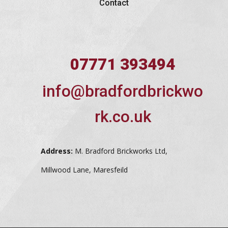
Contact
07771 393494
info@bradfordbrickwo
rk.co.uk
Address:
M. Bradford Brickworks Ltd,
Millwood Lane, Maresfeild