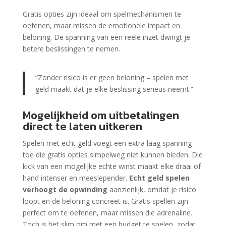
Gratis opties zijn ideaal om spelmechanismen te
oefenen, maar missen de emotionele impact en
beloning. De spanning van een reële inzet dwingt je
betere beslissingen te nemen.
“Zonder risico is er geen beloning – spelen met
geld maakt dat je elke beslissing serieus neemt.”
Mogelijkheid om uitbetalingen
direct te laten uitkeren
Spelen met echt geld voegt een extra laag spanning
toe die gratis opties simpelweg niet kunnen bieden. Die
kick van een mogelijke echte winst maakt elke draai of
hand intenser en meeslepender.
Echt geld spelen
verhoogt de opwinding
aanzienlijk, omdat je risico
loopt en de beloning concreet is. Gratis spellen zijn
perfect om te oefenen, maar missen die adrenaline.
Toch is het slim om met een budget te spelen, zodat