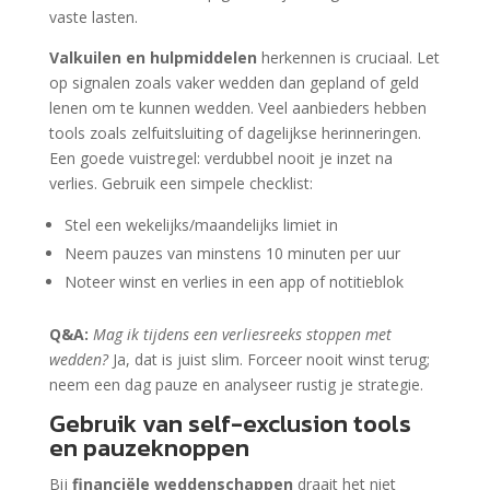
vaste lasten.
Valkuilen en hulpmiddelen
herkennen is cruciaal. Let
op signalen zoals vaker wedden dan gepland of geld
lenen om te kunnen wedden. Veel aanbieders hebben
tools zoals zelfuitsluiting of dagelijkse herinneringen.
Een goede vuistregel: verdubbel nooit je inzet na
verlies. Gebruik een simpele checklist:
Stel een wekelijks/maandelijks limiet in
Neem pauzes van minstens 10 minuten per uur
Noteer winst en verlies in een app of notitieblok
Q&A:
Mag ik tijdens een verliesreeks stoppen met
wedden?
Ja, dat is juist slim. Forceer nooit winst terug;
neem een dag pauze en analyseer rustig je strategie.
Gebruik van self-exclusion tools
en pauzeknoppen
Bij
financiële weddenschappen
draait het niet