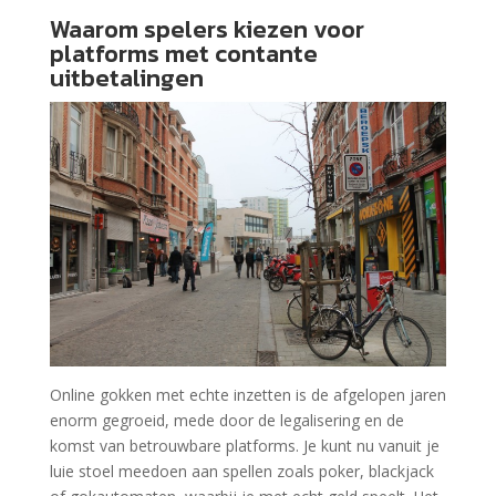
Waarom spelers kiezen voor
platforms met contante
uitbetalingen
Online gokken met echte inzetten is de afgelopen jaren
enorm gegroeid, mede door de legalisering en de
komst van betrouwbare platforms. Je kunt nu vanuit je
luie stoel meedoen aan spellen zoals poker, blackjack