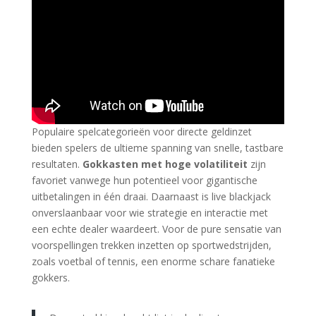
Populaire spelcategorieën voor directe geldinzet
bieden spelers de ultieme spanning van snelle, tastbare
resultaten.
Gokkasten met hoge volatiliteit
zijn
favoriet vanwege hun potentieel voor gigantische
uitbetalingen in één draai. Daarnaast is live blackjack
onverslaanbaar voor wie strategie en interactie met
een echte dealer waardeert. Voor de pure sensatie van
voorspellingen trekken inzetten op sportwedstrijden,
zoals voetbal of tennis, een enorme schare fanatieke
gokkers.