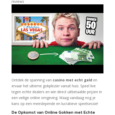
reviews
Ontdek de spanning van
casino met echt geld
en
ervaar het ultieme gokplezier vanuit huis. Speel live
tegen echte dealers en win direct uitbetaalde prijzen in
een veilige online omgeving. Waag vandaag nog je
kans op een meeslepende en lucratieve speelsessie!
De Opkomst van Online Gokken met Echte