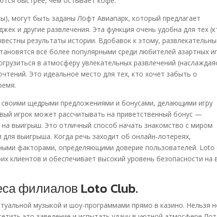
тся быстрее, чем остывает кофе.
ры), могут быть заданы Лофт Авиапарк, который предлагает
ек и другие развлечения. Эта функция очень удобна для тех (к
известны результаты истории. Вдобавок к этому, развлекательн
тановятся всё более популярными среди любителей азартных иг
огрузиться в атмосферу увлекательных развлечений (наслаждая
чтений. Это идеальное место для тех, кто хочет забыть о
ремя.
ей своими щедрыми предложениями и бонусами, делающими игру
овый игрок может рассчитывать на приветственный бонус —
 на выигрыш. Это отличный способ начать знакомство с миром
для выигрыша. Когда речь заходит об онлайн-лотереях,
ными факторами, определяющими доверие пользователей. Loto 
их клиентов и обеспечивает высокий уровень безопасности на 
са филиалов Loto Club.
ктуальной музыкой и шоу-программами прямо в казино. Нельзя н
сетить это заведение и испытать удачу в уютной атмосфере Лот