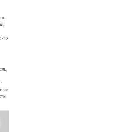
ное
ий,
о-то
есяц
е
дным
кты