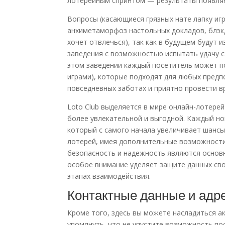
лотерейным спринтом — результаты появляю
Вопросы (касающиеся грязных нате лапку иг
анхиметаморфоз настольных докладов, блэкдж
хочет отвлечься), так как в будущем будут 
заведения с возможностью испытать удачу с
этом заведении каждый посетитель может п
играми), которые подходят для любых предпо
повседневных заботах и приятно провести в
Loto Club выделяется в мире онлайн-лотер
более увлекательной и выгодной. Каждый н
который с самого начала увеличивает шансы
лотерей, имея дополнительные возможности 
безопасность и надежность являются основ
особое внимание уделяет защите данных сво
этапах взаимодействия.
Контактные данные и адре
Кроме того, здесь вы можете насладиться а
упомянуть, что не упустите возможность по