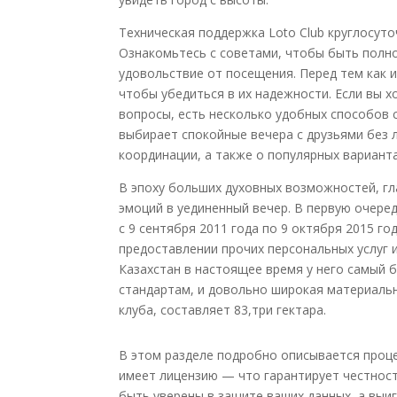
Техническая поддержка Loto Club круглосут
Ознакомьтесь с советами, чтобы быть полн
удовольствие от посещения. Перед тем как 
чтобы убедиться в их надежности. Если вы 
вопросы, есть несколько удобных способов 
выбирает спокойные вечера с друзьями без л
координации, а также о популярных варианта
В эпоху больших духовных возможностей, г
эмоций в уединенный вечер. В первую очере
с 9 сентября 2011 года по 9 октября 2015 г
предоставлении прочих персональных услуг 
Казахстан в настоящее время у него самый
стандартам, и довольно широкая материальн
клуба, составляет 83,три гектара.
В этом разделе подробно описывается процес
имеет лицензию — что гарантирует честнос
быть уверены в защите ваших данных, а выи