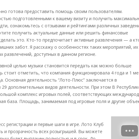
очно готова предоставить помощь своим пользователям.
остью подготовленными к вашему визиту и получить максималь
идти, ознакомьтесь с отзывами и рейтингами различных заведен
хотите получить актуальные данные или решить финансовые
сделать это. Кто-то предпочитает активные развлечения — а кт
ишних забот. Я расскажу о особенностях таких мероприятий, их
х развлечений, доступных в данном регионе.
лавной целью музыки становится передать как можно больше
дь стоит отметить, что компания функционировала 4 года и 1 м
ода. Основная деятельность “Лото-Плюс” заключается в
и 29 дополнительных видов деятельности. При этом В Республик
 большой комплекс игровых полей, соответствующих междунаро
ая база. Площадь, занимаемая под игровые поля и другие объе
с регистрации и первые шаги в игре. Лото Клуб
ть и прозрачность всех розыгрышей. Вы можете
грыш будет выплачен полностью и в срок. До