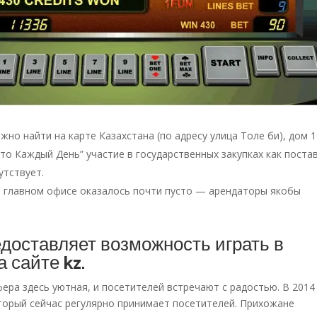
о найти на карте Казахстана (по адресу улица Толе би), дом 1
о Каждый День” участие в государственных закупках как поста
утствует.
в главном офисе оказалось почти пусто — арендаторы якобы
доставляет возможность играть в
 сайте kz.
ера здесь уютная, и посетителей встречают с радостью. В 2014
торый сейчас регулярно принимает посетителей. Прихожане