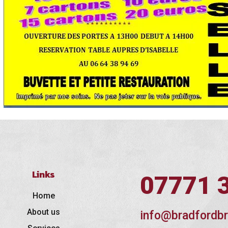
Links
07771 
Home
About us
info@bradfordbr