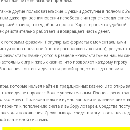
 или планшете не вызовет проблем.
 также другие пользовательские функции доступны в полном объ
ьным даже при возникновении перебоев с интернет-соединением
рсией казино, что удобно и просто. Характерно, что удобный
эк действительно работает и возвращает часть денег.
т с готовыми фразами. Популярные форматы с моментальными
интуитивно понятное (кнопки расположены логично), результат
о результаты публикуются в разделе «Результаты» на нашем сай
настольных игр и живых казино, что позволяет каждому игроку
обновления контента делают игровой процесс всегда новым и
ры, которые нельзя найти в традиционных казино. Это открыв
 также делает процесс более увлекательным. Процесс регистра
олько минут. Пользователю не нужно заполнять длинные анкеты
у перейти к пополнению счёта и выбору лотереи. Средства пост
ался для пополнения. Сроки вывода средств могут составлять 
ной платёжной системы.