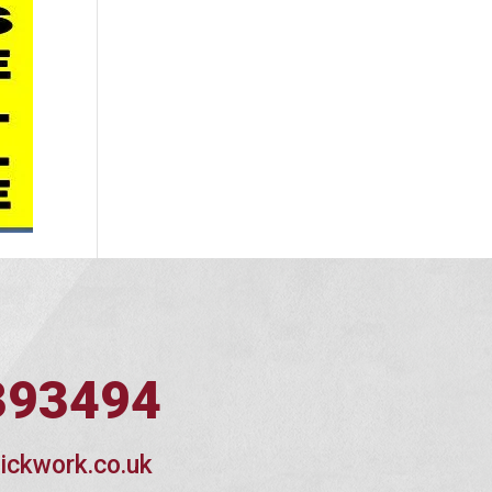
393494
ickwork.co.uk