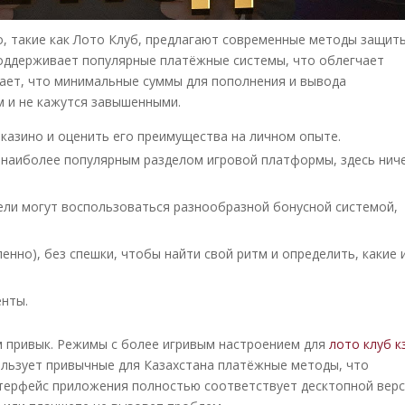
но, такие как Лото Клуб, предлагают современные методы защит
поддерживает популярные платёжные системы, что облегчает
чает, что минимальные суммы для пополнения и вывода
 и не кажутся завышенными.
казино и оценить его преимущества на личном опыте.
наиболее популярным разделом игровой платформы, здесь нич
тели могут воспользоваться разнообразной бонусной системой,
енно), без спешки, чтобы найти свой ритм и определить, какие 
нты.
ем привык. Режимы с более игривым настроением для
лото клуб к
ользует привычные для Казахстана платёжные методы, что
нтерфейс приложения полностью соответствует десктопной вер