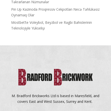
Təkrarlanan Nümunələr
Pin Up Kazinoda Proqressiv Cekpotları Necə Təhlükəsiz
Oynamaq Olar
Mostbet’te Voleybol, Beyzbol ve Ragbi Bahislerinin
Teknolojiyle Yükselişi
M. Bradford Brickworks Ltd is based in Maresfield, and
covers East and West Sussex, Surrey and Kent.