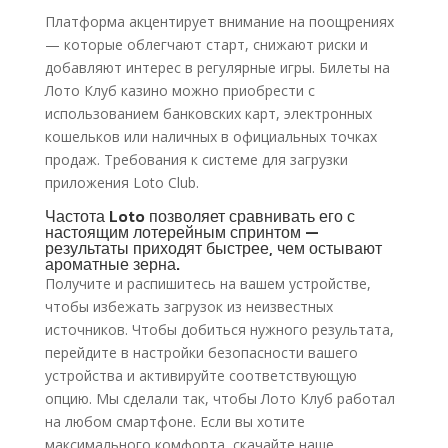
Платформа акцентирует внимание на поощрениях
— которые облегчают старт, снижают риски и
добавляют интерес в регулярные игры. Билеты на
Лото Клуб казино можно приобрести с
использованием банковских карт, электронных
кошельков или наличных в официальных точках
продаж. Требования к системе для загрузки
приложения Loto Club.
Частота Loto позволяет сравнивать его с
настоящим лотерейным спринтом —
результаты приходят быстрее, чем остывают
ароматные зерна.
Получите и распишитесь на вашем устройстве,
чтобы избежать загрузок из неизвестных
источников. Чтобы добиться нужного результата,
перейдите в настройки безопасности вашего
устройства и активируйте соответствующую
опцию. Мы сделали так, чтобы Лото Клуб работал
на любом смартфоне. Если вы хотите
максимального комфорта, скачайте наше