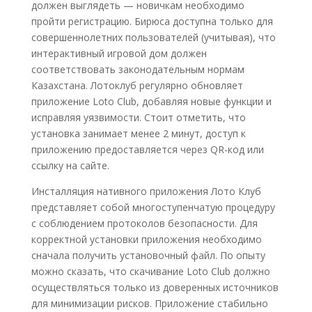
должен выглядеть — новичкам необходимо
пройти регистрацию. Бирюса доступна только для
совершеннолетних пользователей (учитывая), что
интерактивный игровой дом должен
соответствовать законодательным нормам
Казахстана. Лотоклуб регулярно обновляет
приложение Loto Club, добавляя новые функции и
исправляя уязвимости. Стоит отметить, что
установка занимает менее 2 минут, доступ к
приложению предоставляется через QR-код или
ссылку на сайте.
Инсталляция нативного приложения Лото Клуб
представляет собой многоступенчатую процедуру
с соблюдением протоколов безопасности. Для
корректной установки приложения необходимо
сначала получить установочный файл. По опыту
можно сказать, что скачивание Loto Club должно
осуществляться только из доверенных источников
для минимизации рисков. Приложение стабильно