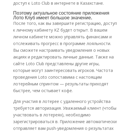
доступ к Loto Club в интернете в Казахстане.
Поэтому актуальное состояние приложения
Лото Клуб имеет большое значение.
После того, как вы завершите регистрацию, доступ
к личному кабинету KZ будет открыт. В вашем
личном кабинете можно управлять финансами и
отслеживать прогресс в программе лояльности.
Вы сможете настраивать уведомления о новых
акциях и редактировать личные данные. Также на
сайте Loto Club представлены другие игры,
которые могут заинтересовать игроков. Частота
проведения Loto сопоставима с настоящим
лотерейным спринтом — результаты приходят
быстрее, чем остывает кофе.
Для участия в лотерее с удаленного устройства
требуется авторизация. Уважаемый клиент (чтобы
участвовать в лотереях), необходимо
зарегистрироваться в. Приложение автоматически
отправляет вам push-уведомления о результатах