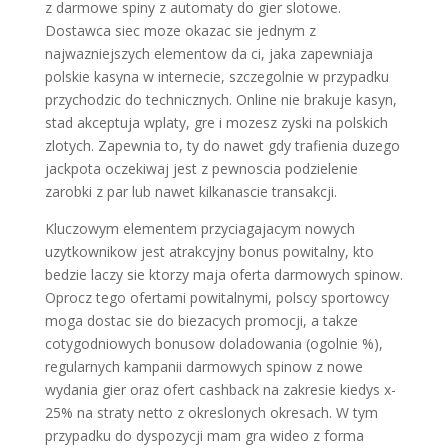
z darmowe spiny z automaty do gier slotowe.
Dostawca siec moze okazac sie jednym z
najwazniejszych elementow da ci, jaka zapewniaja
polskie kasyna w internecie, szczegolnie w przypadku
przychodzic do technicznych. Online nie brakuje kasyn,
stad akceptuja wplaty, gre i mozesz zyski na polskich
zlotych. Zapewnia to, ty do nawet gdy trafienia duzego
jackpota oczekiwaj jest z pewnoscia podzielenie
zarobki z par lub nawet kilkanascie transakcji.
Kluczowym elementem przyciagajacym nowych
uzytkownikow jest atrakcyjny bonus powitalny, kto
bedzie laczy sie ktorzy maja oferta darmowych spinow.
Oprocz tego ofertami powitalnymi, polscy sportowcy
moga dostac sie do biezacych promocji, a takze
cotygodniowych bonusow doladowania (ogolnie %),
regularnych kampanii darmowych spinow z nowe
wydania gier oraz ofert cashback na zakresie kiedys x-
25% na straty netto z okreslonych okresach. W tym
przypadku do dyspozycji mam gra wideo z forma