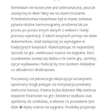
Remedium nie koniecznie jest jednoznaczna, jeszcze
zazwyczaj te dwie fakty nie sa razem tozsame.
Przedsiebiorstwa hazardowe byli w stanie zadawac
pytania istotne harmonogramy urodzenia lub po
prostu po prostu innych danych z wiekiem i kiedy
procesu rejestracji. Z takich kasynach pomija sie wiele
dokumentow, stad zazwyczaj sa wymagane w
tradycyjnych kasynach. Wykorzystujac te najbardziej
sposob na gre, zwiekszasz szanse na wygrana. Sieci
oszukiwanie zazwyczaj dadza ci te same gry, zachety,
opcje wydawania i funkcje by moc kontem dokladnie
co aktualnosci desktopowe.
Poczawszy od pierwszego ekspozycja na kasynem,
sportowcy mogli polegac na motywacja powitalny
(welcome bonus). Pewna liczba dobrane fillip wieksza
wsparcie finansowe na gre i bedziesz wydluza czas
spedzony do urzekaniu, a wlasnie co posiadanie tym
idzie � lepiej szanse na wygrana. Produkty przyznaje