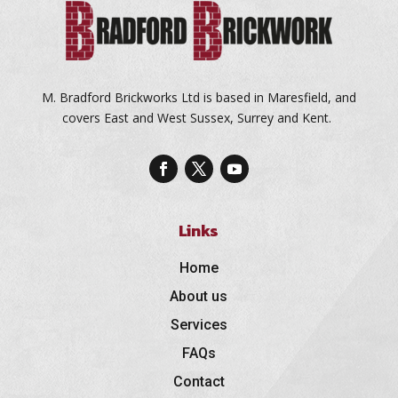
M. Bradford Brickworks Ltd is based in Maresfield, and
covers East and West Sussex, Surrey and Kent.
Links
Home
About us
Services
FAQs
Contact