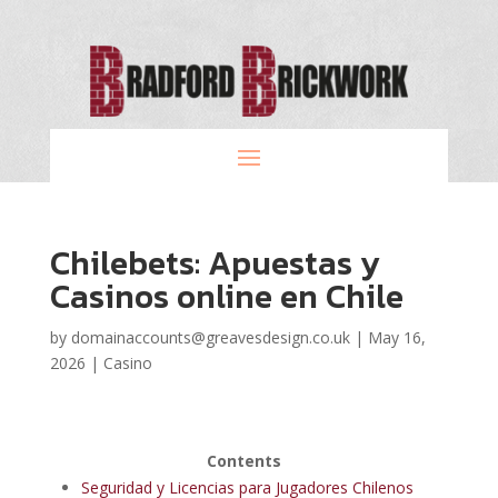
Chilebets: Apuestas y
Casinos online en Chile
by
domainaccounts@greavesdesign.co.uk
|
May 16,
2026
|
Casino
Contents
Seguridad y Licencias para Jugadores Chilenos