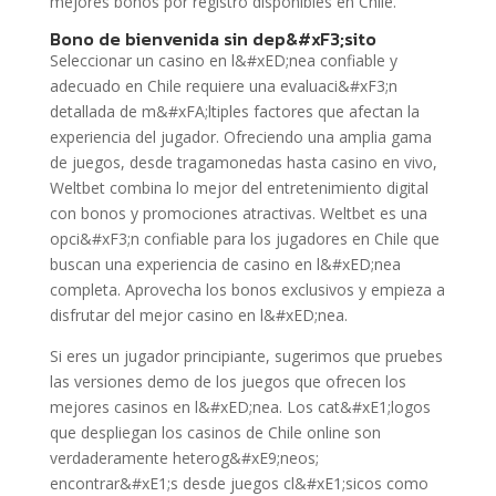
mejores bonos por registro disponibles en Chile.
Bono de bienvenida sin dep&#xF3;sito
Seleccionar un casino en l&#xED;nea confiable y
adecuado en Chile requiere una evaluaci&#xF3;n
detallada de m&#xFA;ltiples factores que afectan la
experiencia del jugador. Ofreciendo una amplia gama
de juegos, desde tragamonedas hasta casino en vivo,
Weltbet combina lo mejor del entretenimiento digital
con bonos y promociones atractivas. Weltbet es una
opci&#xF3;n confiable para los jugadores en Chile que
buscan una experiencia de casino en l&#xED;nea
completa. Aprovecha los bonos exclusivos y empieza a
disfrutar del mejor casino en l&#xED;nea.
Si eres un jugador principiante, sugerimos que pruebes
las versiones demo de los juegos que ofrecen los
mejores casinos en l&#xED;nea. Los cat&#xE1;logos
que despliegan los casinos de Chile online son
verdaderamente heterog&#xE9;neos;
encontrar&#xE1;s desde juegos cl&#xE1;sicos como