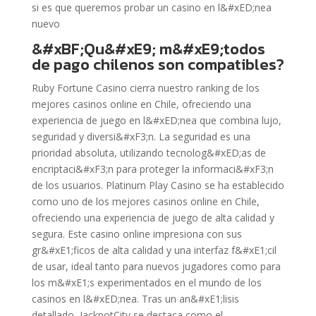
si es que queremos probar un casino en l&#xED;nea
nuevo
&#xBF;Qu&#xE9; m&#xE9;todos
de pago chilenos son compatibles?
Ruby Fortune Casino cierra nuestro ranking de los
mejores casinos online en Chile, ofreciendo una
experiencia de juego en l&#xED;nea que combina lujo,
seguridad y diversi&#xF3;n. La seguridad es una
prioridad absoluta, utilizando tecnolog&#xED;as de
encriptaci&#xF3;n para proteger la informaci&#xF3;n
de los usuarios. Platinum Play Casino se ha establecido
como uno de los mejores casinos online en Chile,
ofreciendo una experiencia de juego de alta calidad y
segura. Este casino online impresiona con sus
gr&#xE1;ficos de alta calidad y una interfaz f&#xE1;cil
de usar, ideal tanto para nuevos jugadores como para
los m&#xE1;s experimentados en el mundo de los
casinos en l&#xED;nea. Tras un an&#xE1;lisis
detallado, JackpotCity se destaca como el