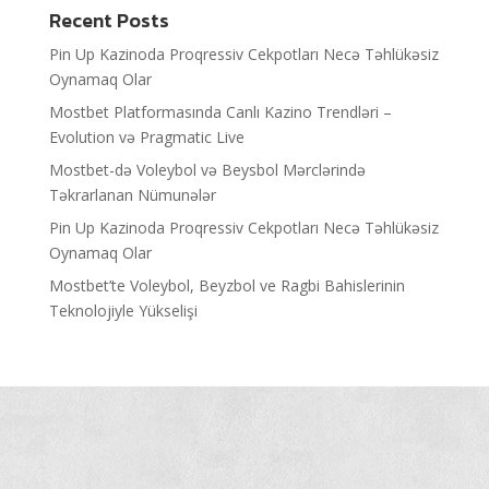
Recent Posts
Pin Up Kazinoda Proqressiv Cekpotları Necə Təhlükəsiz
Oynamaq Olar
Mostbet Platformasında Canlı Kazino Trendləri –
Evolution və Pragmatic Live
Mostbet-də Voleybol və Beysbol Mərclərində
Təkrarlanan Nümunələr
Pin Up Kazinoda Proqressiv Cekpotları Necə Təhlükəsiz
Oynamaq Olar
Mostbet’te Voleybol, Beyzbol ve Ragbi Bahislerinin
Teknolojiyle Yükselişi