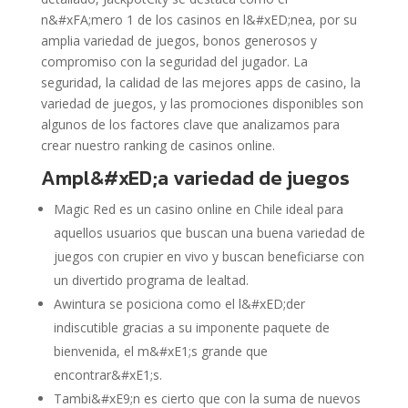
n&#xFA;mero 1 de los casinos en l&#xED;nea, por su
amplia variedad de juegos, bonos generosos y
compromiso con la seguridad del jugador. La
seguridad, la calidad de las mejores apps de casino, la
variedad de juegos, y las promociones disponibles son
algunos de los factores clave que analizamos para
crear nuestro ranking de casinos online.
Ampl&#xED;a variedad de juegos
Magic Red es un casino online en Chile ideal para
aquellos usuarios que buscan una buena variedad de
juegos con crupier en vivo y buscan beneficiarse con
un divertido programa de lealtad.
Awintura se posiciona como el l&#xED;der
indiscutible gracias a su imponente paquete de
bienvenida, el m&#xE1;s grande que
encontrar&#xE1;s.
Tambi&#xE9;n es cierto que con la suma de nuevos