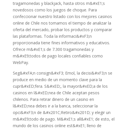
tragamonedas y blackjack, hasta otros m&#xE1;s
novedosos como los juegos de choque. Para
confeccionar nuestro listado con los mejores casinos
online de Chile nos tomamos el tiempo de analizar la
oferta del mercado, probar los productos y comparar
las plataformas. Toda la informaci&#xF3;n
proporcionada tiene fines informativos y educativos.
Ofrece m&#xE1;s de 7.300 tragamonedas y
m&#xE9;todos de pago locales confiables como
WebPay.
Seg&#xFA;n consign&#xF3; Emol, la decisi&#xF3;n se
produce en medio de un momento clave para la
cupr&#xED;fera. S&#xED;, la mayor&#xED;a de los
casinos en l&#xED;nea de Chile aceptan pesos
chilenos. Para retirar dinero de un casino en
l&#xED;nea debes ir a la banca, seleccionar la
opci&#xF3;n de &#x201C;Retiro&#x201D; y elegir un
m&#xE9;todo de pago. M&#xE1;s all&#xE1; de esto, el
mundo de los casinos online est&#xE1; lleno de