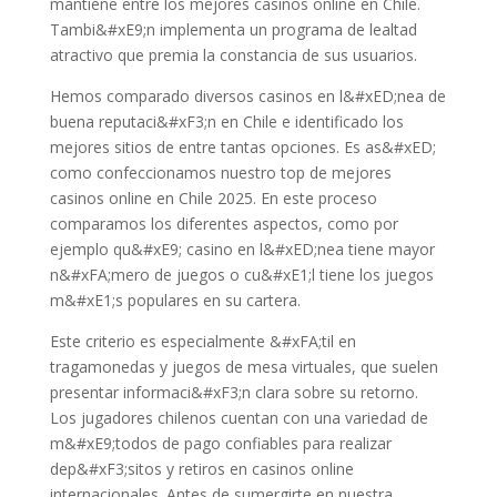
mantiene entre los mejores casinos online en Chile.
Tambi&#xE9;n implementa un programa de lealtad
atractivo que premia la constancia de sus usuarios.
Hemos comparado diversos casinos en l&#xED;nea de
buena reputaci&#xF3;n en Chile e identificado los
mejores sitios de entre tantas opciones. Es as&#xED;
como confeccionamos nuestro top de mejores
casinos online en Chile 2025. En este proceso
comparamos los diferentes aspectos, como por
ejemplo qu&#xE9; casino en l&#xED;nea tiene mayor
n&#xFA;mero de juegos o cu&#xE1;l tiene los juegos
m&#xE1;s populares en su cartera.
Este criterio es especialmente &#xFA;til en
tragamonedas y juegos de mesa virtuales, que suelen
presentar informaci&#xF3;n clara sobre su retorno.
Los jugadores chilenos cuentan con una variedad de
m&#xE9;todos de pago confiables para realizar
dep&#xF3;sitos y retiros en casinos online
internacionales. Antes de sumergirte en nuestra