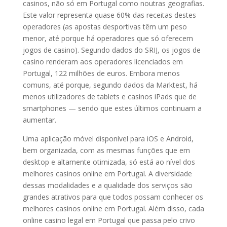
casinos, não só em Portugal como noutras geografias.
Este valor representa quase 60% das receitas destes
operadores (as apostas desportivas têm um peso
menor, até porque há operadores que só oferecem
jogos de casino). Segundo dados do SRIJ, os jogos de
casino renderam aos operadores licenciados em
Portugal, 122 milhões de euros. Embora menos
comuns, até porque, segundo dados da Marktest, há
menos utilizadores de tablets e casinos iPads que de
smartphones — sendo que estes últimos continuam a
aumentar.
Uma aplicação móvel disponível para iOS e Android,
bem organizada, com as mesmas funções que em
desktop e altamente otimizada, só está ao nível dos
melhores casinos online em Portugal. A diversidade
dessas modalidades e a qualidade dos serviços são
grandes atrativos para que todos possam conhecer os
melhores casinos online em Portugal. Além disso, cada
online casino legal em Portugal que passa pelo crivo