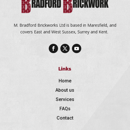
M. Bradford Brickworks Ltd is based in Maresfield, and
covers East and West Sussex, Surrey and Kent.
Links
Home
About us
Services
FAQs
Contact