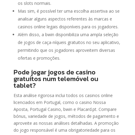
os slots normais.
Mas sim, é possível ter uma escolha assertiva ao se
analisar alguns aspectos referentes às marcas e
casinos online legais disponíveis para os jogadores.
Além disso, a bwin disponibiliza uma ampla seleção
de jogos de caça-níqueis gratuitos no seu aplicativo,
permitindo que os jogadores aproveitem diversas
ofertas e promoções.
Pode jogar jogos de casino
gratuitos num telemóvel ou
tablet?
Esta análise rigorosa inclui todos os casinos online
licenciados em Portugal, como o casino Nossa
Aposta, Portugal Casino, bwin e Placard.pt. Compare
bónus, variedade de jogos, métodos de pagamento e
aproveite as nossas análises detalhadas. A promoção
do jogo responsável é uma obrigatoriedade para os