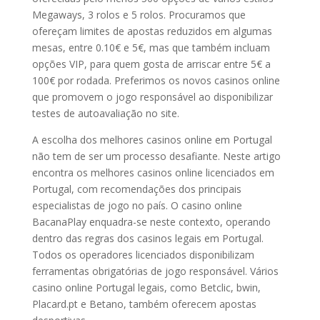
Megaways, 3 rolos e 5 rolos. Procuramos que
ofereçam limites de apostas reduzidos em algumas
mesas, entre 0.10€ e 5€, mas que também incluam
opções VIP, para quem gosta de arriscar entre 5€ a
100€ por rodada. Preferimos os novos casinos online
que promovem o jogo responsável ao disponibilizar
testes de autoavaliação no site.
A escolha dos melhores casinos online em Portugal
não tem de ser um processo desafiante. Neste artigo
encontra os melhores casinos online licenciados em
Portugal, com recomendações dos principais
especialistas de jogo no país. O casino online
BacanaPlay enquadra-se neste contexto, operando
dentro das regras dos casinos legais em Portugal.
Todos os operadores licenciados disponibilizam
ferramentas obrigatórias de jogo responsável. Vários
casino online Portugal legais, como Betclic, bwin,
Placard.pt e Betano, também oferecem apostas