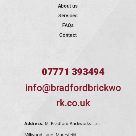
About us
Services
FAQs
Contact
07771 393494
info@bradfordbrickwo
rk.co.uk
Address:
M. Bradford Brickworks Ltd,
Millwood Lane, Maresfeild