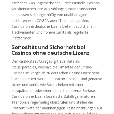
einfachen Zahlungsmethoden. Professionelle Casinos
veröffentlichen ihre Auszahlungsquoten transparent
und lassen sich regelmäßig von unabhängigen
Instituten wie eCOGRA oder iTech Labs prüfen.
Casinos ohne deutsche Lizenz bieten deutlich mehr
Tischvarianten und höhere Limits als regulierte
Plattformen.
Seriosität und Sicherheit bei
Casinos ohne deutsche Lizenz
Der Karibikstaat Curaçao gilt ebenfalls als
Steuerparadies, weshalb die Umsätze der Online-
Casinos im Vergleich zu deutschen Casinos nicht sehr
hoch besteuert werden. Curaçao-Casinos sind genauso
sicher und seriös wie Spielotheken mit einer
europäischen oder einer deutschen Lizenz. Seriöse
Casinos ohne Lizenz lassen die Zufallsgeneratoren
ihrer Spiele regelmäßig überprüfen und stellen die
Prüfzertifikate der unabhängigen Testeinrichtungen auf
ihrer Website entsprechend zur Verfügung. Auf diese