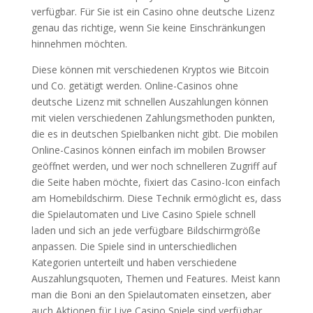
verfügbar. Für Sie ist ein Casino ohne deutsche Lizenz
genau das richtige, wenn Sie keine Einschränkungen
hinnehmen möchten.
Diese können mit verschiedenen Kryptos wie Bitcoin
und Co. getätigt werden. Online-Casinos ohne
deutsche Lizenz mit schnellen Auszahlungen können
mit vielen verschiedenen Zahlungsmethoden punkten,
die es in deutschen Spielbanken nicht gibt. Die mobilen
Online-Casinos können einfach im mobilen Browser
geöffnet werden, und wer noch schnelleren Zugriff auf
die Seite haben möchte, fixiert das Casino-Icon einfach
am Homebildschirm. Diese Technik ermöglicht es, dass
die Spielautomaten und Live Casino Spiele schnell
laden und sich an jede verfügbare Bildschirmgröße
anpassen. Die Spiele sind in unterschiedlichen
Kategorien unterteilt und haben verschiedene
Auszahlungsquoten, Themen und Features. Meist kann
man die Boni an den Spielautomaten einsetzen, aber
auch Aktionen für Live Casino Spiele sind verfügbar.