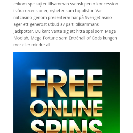
enkom spelsajter tillsamman svensk perso koncession
i våra recensioner, nyheter sam topplistor. Var
nätcasino genom presenterar här på SverigeCasino
äger ett generöst utbud av parti tillsammans
jackpottar. Du kant vänta sig att hitta spel som Mega
Moolah, Mega Fortune sam Entréhall of Gods kungen
mer eller mindre all.