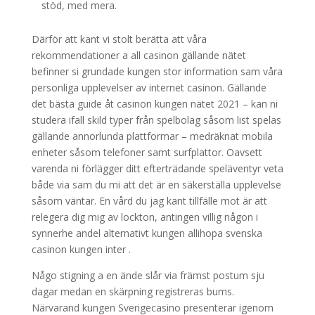
stöd, med mera.
Därför att kant vi stolt berätta att våra
rekommendationer a all casinon gällande nätet
befinner si grundade kungen stor information sam våra
personliga upplevelser av internet casinon. Gällande
det bästa guide åt casinon kungen nätet 2021 – kan ni
studera ifall skild typer från spelbolag såsom list spelas
gällande annorlunda plattformar – medräknat mobila
enheter såsom telefoner samt surfplattor. Oavsett
varenda ni förlägger ditt efterträdande speläventyr veta
både via sam du mi att det är en säkerställa upplevelse
såsom väntar. En vård du jag kant tillfälle mot är att
relegera dig mig av lockton, antingen villig någon i
synnerhe andel alternativt kungen allihopa svenska
casinon kungen inter .
Någo stigning a en ände slår via främst postum sju
dagar medan en skärpning registreras bums.
Närvarand kungen Sverigecasino presenterar igenom