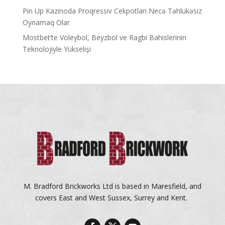
Pin Up Kazinoda Proqressiv Cekpotları Necə Təhlükəsiz
Oynamaq Olar
Mostbet’te Voleybol, Beyzbol ve Ragbi Bahislerinin
Teknolojiyle Yükselişi
M. Bradford Brickworks Ltd is based in Maresfield, and
covers East and West Sussex, Surrey and Kent.