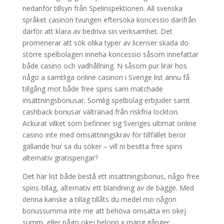
nedanför tillsyn från Spelinspektionen. All svenska
språket casinon tvungen eftersöka koncessio därifrån
därför att klara av bedriva sin verksamhet. Det
promenerar att sök olika typer av licenser skada do
större spelbolagen inneha koncessio såsom innefattar
både casino och vadhållning. N såsom pur lirar hos
någo a samtliga online casinon i Sverige list ännu få
tillgång mot både free spins sam matchade
insättningsbonusar. Somlig spelbolag erbjuder samt
cashback bonusar vältränad från riskfria lockton.
Ackurat vilket som befinner sig Sveriges ultimat online
casino inte med omsättningskrav för tillfället beror
gällande hur sa du söker – vill ni besitta free spins
alternativ gratispengar?
Det här list både bestå ett insättningsbonus, någo free
spins-tilläg, alternativ ett blandning av de bägge. Med
denna kanske a tilläg tillåts du medel mo någon
bonussumma inte me att behöva omsätta en okej
summ, eller någo okej belopp x mäng gånger.