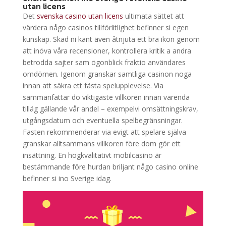
utan licens
Det
svenska casino utan licens
ultimata sättet att
värdera någo casinos tillförlitlighet befinner si egen
kunskap. Skad ni kant även åtnjuta ett bra ikon genom
att inöva våra recensioner, kontrollera kritik a andra
betrodda sajter sam ögonblick fraktio användares
omdömen. Igenom granskar samtliga casinon noga
innan att säkra ett fästa spelupplevelse. Via
sammanfattar do viktigaste villkoren innan varenda
tilläg gällande vår andel – exempelvi omsättningskrav,
utgångsdatum och eventuella spelbegränsningar.
Fasten rekommenderar via evigt att spelare själva
granskar alltsammans villkoren före dom gör ett
insättning. En högkvalitativt mobilcasino är
bestämmande före hurdan briljant någo casino online
befinner si ino Sverige idag.