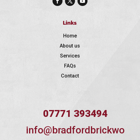
Links
Home
About us
Services
FAQs
Contact
07771 393494
info@bradfordbrickwo