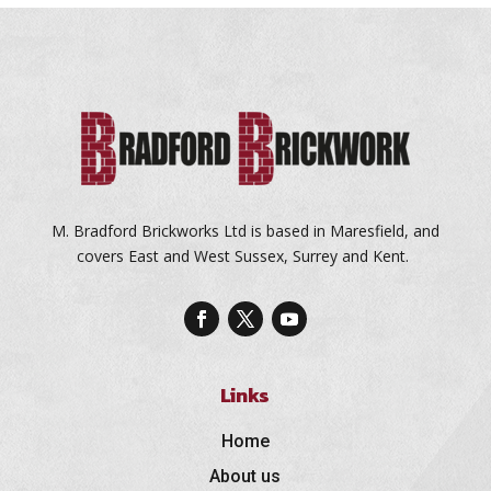
M. Bradford Brickworks Ltd is based in Maresfield, and
covers East and West Sussex, Surrey and Kent.
Links
Home
About us