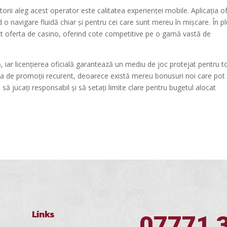
atorii aleg acest operator este calitatea experienței mobile. Aplicația o
 o navigare fluidă chiar și pentru cei care sunt mereu în mișcare. În pl
ct oferta de casino, oferind cote competitive pe o gamă vastă de
ă, iar licențierea oficială garantează un mediu de joc protejat pentru to
nea de promoții recurent, deoarece există mereu bonusuri noi care pot
 să jucați responsabil și să setați limite clare pentru bugetul alocat
Links
07771 