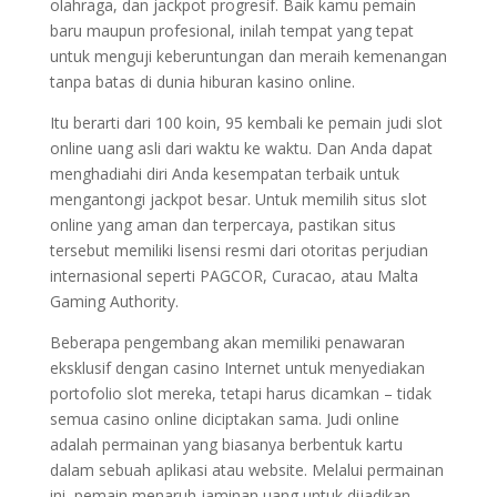
olahraga, dan jackpot progresif. Baik kamu pemain
baru maupun profesional, inilah tempat yang tepat
untuk menguji keberuntungan dan meraih kemenangan
tanpa batas di dunia hiburan kasino online.
Itu berarti dari 100 koin, 95 kembali ke pemain judi slot
online uang asli dari waktu ke waktu. Dan Anda dapat
menghadiahi diri Anda kesempatan terbaik untuk
mengantongi jackpot besar. Untuk memilih situs slot
online yang aman dan terpercaya, pastikan situs
tersebut memiliki lisensi resmi dari otoritas perjudian
internasional seperti PAGCOR, Curacao, atau Malta
Gaming Authority.
Beberapa pengembang akan memiliki penawaran
eksklusif dengan casino Internet untuk menyediakan
portofolio slot mereka, tetapi harus dicamkan – tidak
semua casino online diciptakan sama. Judi online
adalah permainan yang biasanya berbentuk kartu
dalam sebuah aplikasi atau website. Melalui permainan
ini, pemain menaruh jaminan uang untuk dijadikan