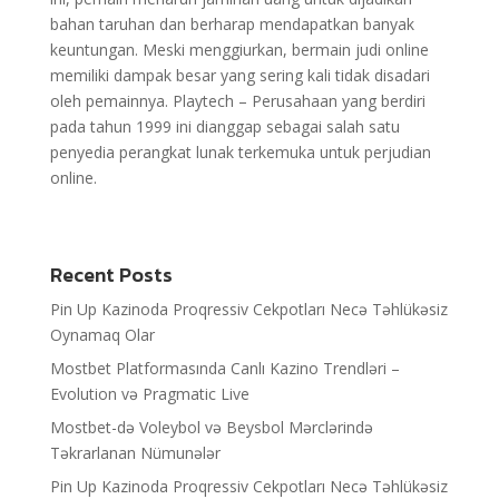
bahan taruhan dan berharap mendapatkan banyak
keuntungan. Meski menggiurkan, bermain judi online
memiliki dampak besar yang sering kali tidak disadari
oleh pemainnya. Playtech – Perusahaan yang berdiri
pada tahun 1999 ini dianggap sebagai salah satu
penyedia perangkat lunak terkemuka untuk perjudian
online.
Recent Posts
Pin Up Kazinoda Proqressiv Cekpotları Necə Təhlükəsiz
Oynamaq Olar
Mostbet Platformasında Canlı Kazino Trendləri –
Evolution və Pragmatic Live
Mostbet-də Voleybol və Beysbol Mərclərində
Təkrarlanan Nümunələr
Pin Up Kazinoda Proqressiv Cekpotları Necə Təhlükəsiz