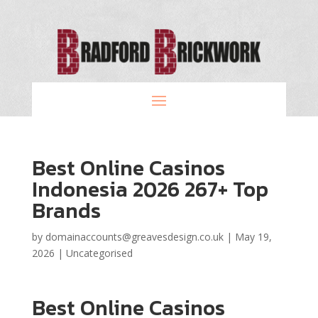
Best Online Casinos
Indonesia 2026 267+ Top
Brands
by
domainaccounts@greavesdesign.co.uk
|
May 19,
2026
|
Uncategorised
Best Online Casinos