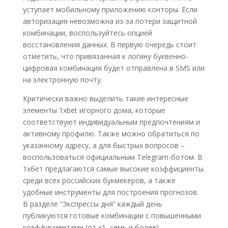
уступает мобильному приложению конторы. Если
авторизация невозможна из-за потери защитной
комбинации, воспользуйтесь опцией
восстановления данных. В первую очередь стоит
отметить, что привязанная к логину буквенно-
цифровая комбинация будет отправлена в SMS или
на электронную почту.
Критически важно выделить такие интересные
элементы 1xbet игорного дома, которые
соответствуют индивидуальным предпочтениям и
активному профилю. Также можно обратиться по
указанному адресу, а для быстрых вопросов –
воспользоваться официальным Telegram-ботом. В
1хбет предлагаются самые высокие коэффициенты
среди всех российских букмекеров, а также
удобные инструменты для построения прогнозов.
В разделе “Экспрессы дня” каждый день
публикуются готовые комбинации с повышенными
коэффициентами (от x1, семь и более).