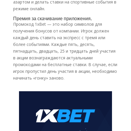
азартом и делать ставки на спортивные события в
режиме онлайн.
Премия за скачивание приложения.
Промокод 1xBet — это набор символов для
получения бонусов от компании. Игрок должен
каждый день ставить на экспресс с тремя или
более событиями. Каждые пять, десять,
пятнадцать, двадцать, 25 и тридцать дней участия
в акции вознаграждаются актуальными
промокодами на бесплатные ставки. В случае, если
игрок пропустил день участия в акции, необходимо
начинать «гонку» заново.