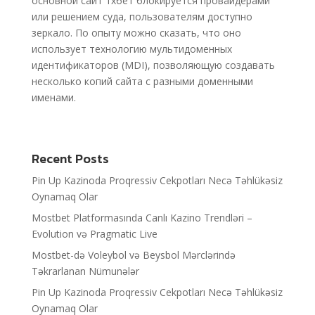
основной сайт 1хбет блокируется провайдерами
или решением суда, пользователям доступно
зеркало. По опыту можно сказать, что оно
использует технологию мультидоменных
идентификаторов (MDI), позволяющую создавать
несколько копий сайта с разными доменными
именами.
Recent Posts
Pin Up Kazinoda Proqressiv Cekpotları Necə Təhlükəsiz
Oynamaq Olar
Mostbet Platformasında Canlı Kazino Trendləri –
Evolution və Pragmatic Live
Mostbet-də Voleybol və Beysbol Mərclərində
Təkrarlanan Nümunələr
Pin Up Kazinoda Proqressiv Cekpotları Necə Təhlükəsiz
Oynamaq Olar