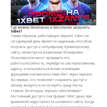
Где можно безопасно и бесплатно загрузить
1xBet?
Таким образом, работающее зеркало 1хбет на
сегодняшний день является надежным способом
получить доступ к популярному букмекерскому
сайту, несмотря на возможные блокировки.
Пользователи могут проверить его
работоспособность, перейдя по альтернативному
адресу, и пользоваться всеми основными
функциями и возможностями хбет через зеркало.
Во-первых, это позволяет сохранить доступ к
своему аккаунту и не потерять средства на
ставках. Во-вторых, зеркало обеспечивает
постоянный доступ к платформе 1хбет даже при
временной недоступности основного сайта. Когда