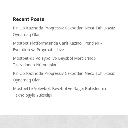
Recent Posts
Pin Up Kazinoda Proqressiv Cekpotları Necə Təhlükəsiz
Oynamaq Olar
Mostbet Platformasında Canlı Kazino Trendləri –
Evolution və Pragmatic Live
Mostbet-də Voleybol və Beysbol Mərclərində
Təkrarlanan Nümunələr
Pin Up Kazinoda Proqressiv Cekpotları Necə Təhlükəsiz
Oynamaq Olar
Mostbet’te Voleybol, Beyzbol ve Ragbi Bahislerinin
Teknolojiyle Yükselişi