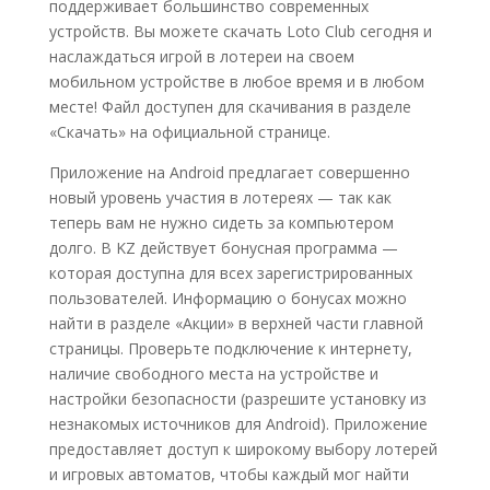
поддерживает большинство современных
устройств. Вы можете скачать Loto Club сегодня и
наслаждаться игрой в лотереи на своем
мобильном устройстве в любое время и в любом
месте! Файл доступен для скачивания в разделе
«Скачать» на официальной странице.
Приложение на Android предлагает совершенно
новый уровень участия в лотереях — так как
теперь вам не нужно сидеть за компьютером
долго. В KZ действует бонусная программа —
которая доступна для всех зарегистрированных
пользователей. Информацию о бонусах можно
найти в разделе «Акции» в верхней части главной
страницы. Проверьте подключение к интернету,
наличие свободного места на устройстве и
настройки безопасности (разрешите установку из
незнакомых источников для Android). Приложение
предоставляет доступ к широкому выбору лотерей
и игровых автоматов, чтобы каждый мог найти