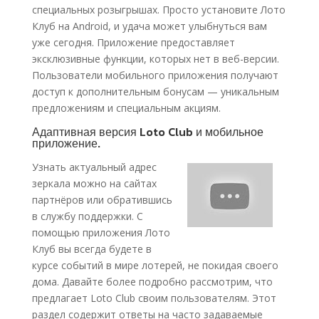
специальных розыгрышах. Просто установите Лото
Клуб на Android, и удача может улыбнуться вам
уже сегодня. Приложение предоставляет
эксклюзивные функции, которых нет в веб-версии.
Пользователи мобильного приложения получают
доступ к дополнительным бонусам — уникальным
предложениям и специальным акциям.
Адаптивная версия Loto Club и мобильное
приложение.
Узнать актуальный адрес
зеркала можно на сайтах
партнёров или обратившись
в службу поддержки. С
помощью приложения Лото
Клуб вы всегда будете в
курсе событий в мире лотерей, не покидая своего
дома. Давайте более подробно рассмотрим, что
предлагает Loto Club своим пользователям. Этот
раздел содержит ответы на часто задаваемые