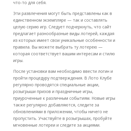
что-то для себя.
Эти развлечения могут быть представлены как в
единственном экземпляре — так и составлять
целую серию игр. Следует подчеркнуть, что сайт
предлагает разнообразные виды лотерей, каждая
из которых имеет свои уникальные особенности и
правила. Вы можете выбрать ту лотерею —
которая соответствует вашим интересам и стилю
игры.
После установки вам необходимо ввести логин и
пройти процедуру подтверждения. В Лото Клубе
регулярно проводятся специальные акции,
розыгрыши призов и праздничные игры,
приуроченные к различным событиям. Новые игры
также регулярно добавляются, следите за
обновлениями в приложении, чтобы ничего не
пропустить. Участвуйте в розыгрышах, пробуйте
мгновенные лотереи и следите за акциями.