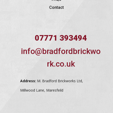
Contact
07771 393494
info@bradfordbrickwo
rk.co.uk
Address:
M. Bradford Brickworks Ltd,
Millwood Lane, Maresfeild