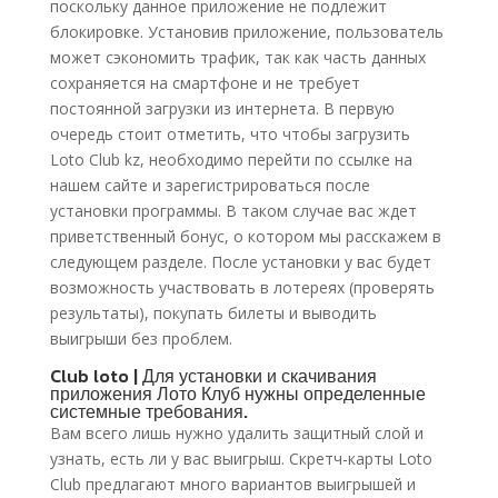
поскольку данное приложение не подлежит
блокировке. Установив приложение, пользователь
может сэкономить трафик, так как часть данных
сохраняется на смартфоне и не требует
постоянной загрузки из интернета. В первую
очередь стоит отметить, что чтобы загрузить
Loto Club kz, необходимо перейти по ссылке на
нашем сайте и зарегистрироваться после
установки программы.
В таком случае вас ждет
приветственный бонус, о котором мы расскажем в
следующем разделе. После установки у вас будет
возможность участвовать в лотереях (проверять
результаты), покупать билеты и выводить
выигрыши без проблем.
Club loto | Для установки и скачивания
приложения Лото Клуб нужны определенные
системные требования.
Вам всего лишь нужно удалить защитный слой и
узнать, есть ли у вас выигрыш. Скретч-карты Loto
Club предлагают много вариантов выигрышей и