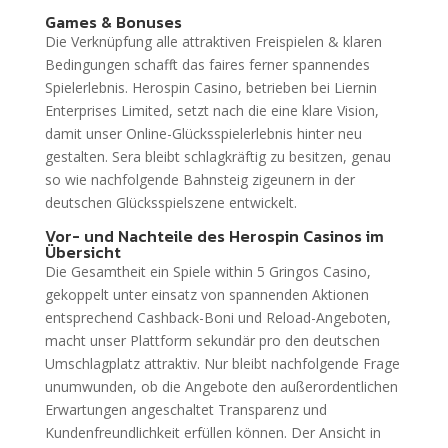
Games & Bonuses
Die Verknüpfung alle attraktiven Freispielen & klaren
Bedingungen schafft das faires ferner spannendes
Spielerlebnis. Herospin Casino, betrieben bei Liernin
Enterprises Limited, setzt nach die eine klare Vision,
damit unser Online-Glücksspielerlebnis hinter neu
gestalten. Sera bleibt schlagkräftig zu besitzen, genau
so wie nachfolgende Bahnsteig zigeunern in der
deutschen Glücksspielszene entwickelt.
Vor- und Nachteile des Herospin Casinos im
Übersicht
Die Gesamtheit ein Spiele within 5 Gringos Casino,
gekoppelt unter einsatz von spannenden Aktionen
entsprechend Cashback-Boni und Reload-Angeboten,
macht unser Plattform sekundär pro den deutschen
Umschlagplatz attraktiv. Nur bleibt nachfolgende Frage
unumwunden, ob die Angebote den außerordentlichen
Erwartungen angeschaltet Transparenz und
Kundenfreundlichkeit erfüllen können. Der Ansicht in