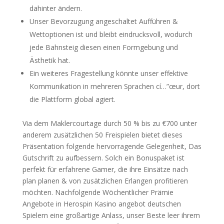
dahinter ändern.
Unser Bevorzugung angeschaltet Aufführen &
Wettoptionen ist und bleibt eindrucksvoll, wodurch
jede Bahnsteig diesen einen Formgebung und
Ästhetik hat.
Ein weiteres Fragestellung könnte unser effektive
Kommunikation in mehreren Sprachen cí…”œur, dort
die Plattform global agiert.
Via dem Maklercourtage durch 50 % bis zu €700 unter
anderem zusätzlichen 50 Freispielen bietet dieses
Präsentation folgende hervorragende Gelegenheit, Das
Gutschrift zu aufbessern. Solch ein Bonuspaket ist
perfekt für erfahrene Gamer, die ihre Einsätze nach
plan planen & von zusätzlichen Erlangen profitieren
möchten. Nachfolgende Wöchentlicher Prämie
Angebote in Herospin Kasino angebot deutschen
Spielern eine großartige Anlass, unser Beste leer ihrem