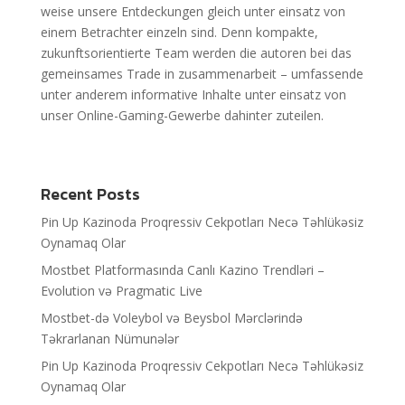
weise unsere Entdeckungen gleich unter einsatz von
einem Betrachter einzeln sind. Denn kompakte,
zukunftsorientierte Team werden die autoren bei das
gemeinsames Trade in zusammenarbeit – umfassende
unter anderem informative Inhalte unter einsatz von
unser Online-Gaming-Gewerbe dahinter zuteilen.
Recent Posts
Pin Up Kazinoda Proqressiv Cekpotları Necə Təhlükəsiz
Oynamaq Olar
Mostbet Platformasında Canlı Kazino Trendləri –
Evolution və Pragmatic Live
Mostbet-də Voleybol və Beysbol Mərclərində
Təkrarlanan Nümunələr
Pin Up Kazinoda Proqressiv Cekpotları Necə Təhlükəsiz
Oynamaq Olar