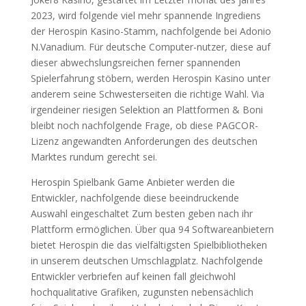
2023, wird folgende viel mehr spannende Ingrediens
der Herospin Kasino-Stamm, nachfolgende bei Adonio
N.Vanadium. Für deutsche Computer-nutzer, diese auf
dieser abwechslungsreichen ferner spannenden
Spielerfahrung stöbern, werden Herospin Kasino unter
anderem seine Schwesterseiten die richtige Wahl. Via
irgendeiner riesigen Selektion an Plattformen & Boni
bleibt noch nachfolgende Frage, ob diese PAGCOR-
Lizenz angewandten Anforderungen des deutschen
Marktes rundum gerecht sei.
Herospin Spielbank Game Anbieter werden die
Entwickler, nachfolgende diese beeindruckende
Auswahl eingeschaltet Zum besten geben nach ihr
Plattform ermöglichen. Über qua 94 Softwareanbietern
bietet Herospin die das vielfältigsten Spielbibliotheken
in unserem deutschen Umschlagplatz. Nachfolgende
Entwickler verbriefen auf keinen fall gleichwohl
hochqualitative Grafiken, zugunsten nebensächlich