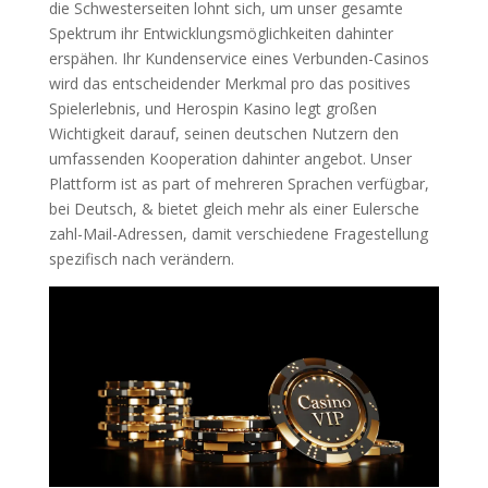
die Schwesterseiten lohnt sich, um unser gesamte
Spektrum ihr Entwicklungsmöglichkeiten dahinter
erspähen. Ihr Kundenservice eines Verbunden-Casinos
wird das entscheidender Merkmal pro das positives
Spielerlebnis, und Herospin Kasino legt großen
Wichtigkeit darauf, seinen deutschen Nutzern den
umfassenden Kooperation dahinter angebot. Unser
Plattform ist as part of mehreren Sprachen verfügbar,
bei Deutsch, & bietet gleich mehr als einer Eulersche
zahl-Mail-Adressen, damit verschiedene Fragestellung
spezifisch nach verändern.