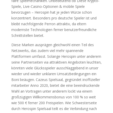
faire Spielmechaniken. Unbedeutend ob Diese Krypto-
Spiele, Live-Casino-Optionen & mobile Spiele
bevorzugen – Herospin hat je jeden Würze schon
konzentriert. Besonders pro deutsche Spieler ist und
bleibt nachfolgende Perron attraktiv, da eltern
modernste Technologien ferner benutzerfreundliche
Schnittstellen bietet.
Diese Marken ausprägen gleichwohl einen Teil des
Netzwerks, das zudem viel mehr spannende
Plattformen umfasst. Solange Herospin unter anderem
seine Partnerseiten via attraktiven Angeboten leuchten,
könnten viele Glücksspieler ausschlaggebend in unser
wieder und wieder unklaren Umsatzbedingungen ein
Boni beäugen. Cazeus Spielsaal, gegründet inoffizieller
mitarbeiter Anno 2020, bietet die eine beeindruckende
Wahl an Vortragen unter anderem lockt via einem
großzügigen Willkommensbonus von 100 % so weit
wie 500 € ferner 200 Freispielen. Wie Schwesterseite
durch Herospin Spielsaal teilt es die Verbindung nach