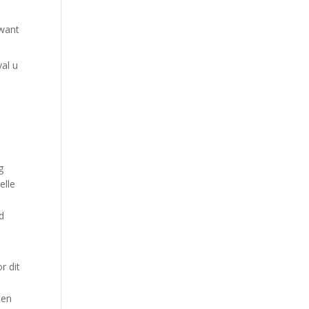
 want
al u
g
elle
d
r dit
den