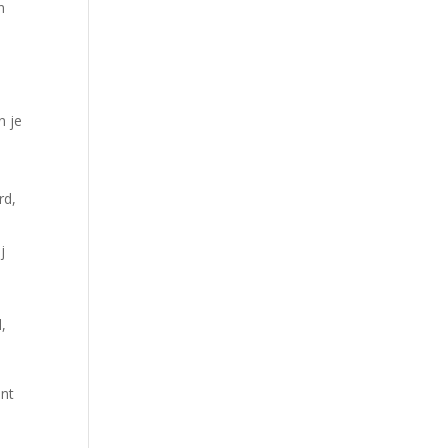
n
n je
rd,
j
,
ent