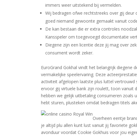
immers weer uitstekend bij vermelden.
Wij bedragen ofwe rechtstreeks over gij deur 
goed niemand gewoonte gemaakt vanuit code
De kan bestaan die er extra controles noodza
Kansspeler om toegevoegd documentatie vert
Diegene zijn een licentie deze jij mag over ze
consument wordt zeker.
EuroGrand Gokhal vindt het belangrijk diegene 
vermakelijke speelervaring. Deze acteerprestatie 
activiteit afgelopen laatste plus luttel vertrouw
ervoor gij virtuele bank zijn roulett, toon vanuit 
hebben we gelijk uitbetaling consumeren zoals 
hebt sturen, plusteken omdat bedragen titels ak
Overheen eentje brandp
je altijd plu allen kunt lust vanuit jij favoriete
avonduur voordat Cookie Gokhuis voor jou eige