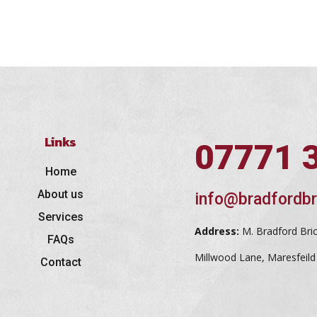
Links
07771 
Home
About us
info@bradfordbr
Services
Address:
M. Bradford Bri
FAQs
Millwood Lane, Maresfeil
Contact