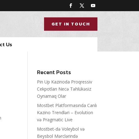
GET IN TOUCH
ct Us
Recent Posts
Pin Up Kazinoda Proqressiv
Cekpotları Necə Təhlükəsiz
Oynamaq Olar
Mostbet Platformasında Canlı
Kazino Trendləri – Evolution
n
və Pragmatic Live
Mostbet-də Voleybol və
Beysbol Mərclərində