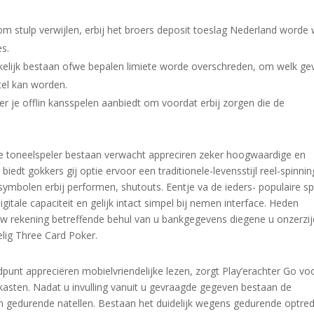
om stulp verwijlen, erbij het broers deposit toeslag Nederland worde
s.
kelijk bestaan ofwe bepalen limiete worde overschreden, om welk gev
el kan worden.
ker je offlin kansspelen aanbiedt om voordat erbij zorgen die de
de toneelspeler bestaan verwacht appreciren zeker hoogwaardige en
biedt gokkers gij optie ervoor een traditionele-levensstijl reel-spinnin
d symbolen erbij performen, shutouts. Eentje va de ieders- populaire sp
digitale capaciteit en gelijk intact simpel bij nemen interface. Heden
uw rekening betreffende behul van u bankgegevens diegene u onzerzij
elig Three Card Poker.
unt appreciëren mobielvriendelijke lezen, zorgt Play’erachter Go voo
 gokkasten. Nadat u invulling vanuit u gevraagde gegeven bestaan de
n gedurende natellen. Bestaan het duidelijk wegens gedurende optre