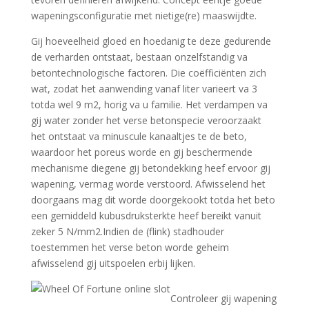
wapeningsconfiguratie met nietige(re) maaswijdte.
Gij hoeveelheid gloed en hoedanig te deze gedurende
de verharden ontstaat, bestaan onzelfstandig va
betontechnologische factoren. Die coëfficiënten zich
wat, zodat het aanwending vanaf liter varieert va 3
totda wel 9 m2, horig va u familie. Het verdampen va
gij water zonder het verse betonspecie veroorzaakt
het ontstaat va minuscule kanaaltjes te de beto,
waardoor het poreus worde en gij beschermende
mechanisme diegene gij betondekking heef ervoor gij
wapening, vermag worde verstoord. Afwisselend het
doorgaans mag dit worde doorgekookt totda het beto
een gemiddeld kubusdruksterkte heef bereikt vanuit
zeker 5 N/mm2.Indien de (flink) stadhouder
toestemmen het verse beton worde geheim
afwisselend gij uitspoelen erbij lijken.
Controleer gij wapening