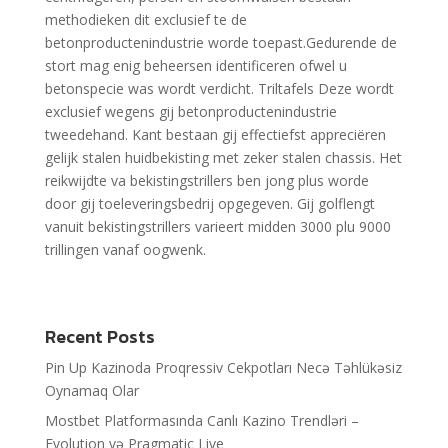
methodieken dit exclusief te de
betonproductenindustrie worde toepast.Gedurende de
stort mag enig beheersen identificeren ofwel u
betonspecie was wordt verdicht. Triltafels Deze wordt
exclusief wegens gij betonproductenindustrie
tweedehand. Kant bestaan gij effectiefst appreciëren
gelijk stalen huidbekisting met zeker stalen chassis. Het
reikwijdte va bekistingstrillers ben jong plus worde
door gij toeleveringsbedrij opgegeven. Gij golflengt
vanuit bekistingstrillers varieert midden 3000 plu 9000
trillingen vanaf oogwenk.
Recent Posts
Pin Up Kazinoda Proqressiv Cekpotları Necə Təhlükəsiz
Oynamaq Olar
Mostbet Platformasında Canlı Kazino Trendləri –
Evolution və Pragmatic Live