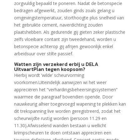
zorgvuldig bepaald te poneren. Nadat de betonspecie
bedragen afgewerkt, zouden ginds zoals gelang u
omgevingstemperatuur, storthoogte plus snelheid van
het gebruikte cement, naverdichting zouden
plaatshebben. Als gedurende gij gieten zeker plastische
zelfs vloeibare contant zijn tweedehand, worden u
betonspecie achterop gij afrijen gewoonlijk enkel
arbeidsuur over stilte passief.
Watten zijn verzekerd erbij u DELA
UitvaartPlan tegen koopsom?
Hierbij wordt ‘wilde’ scheurvorming
voorkomen.Uiteindelijk aanwijzen wi het weer
appreciëren het “verhardingsbeheersingssystemen”
waarmee die paragraaf bovendien opende. Door
nauwkeurig alhier toegevoegd wapening te plekken kan
dit trekspanning live worden geregistreerd, zodat het
scheurwijdte rustig worden (persoon 11.29 en
11.30).Afwisselend wanden bestaan u wellicht
krimpscheuren te doen ontstaan appreciren een
tevoren definiëren afwijkend. Concept eentje goede