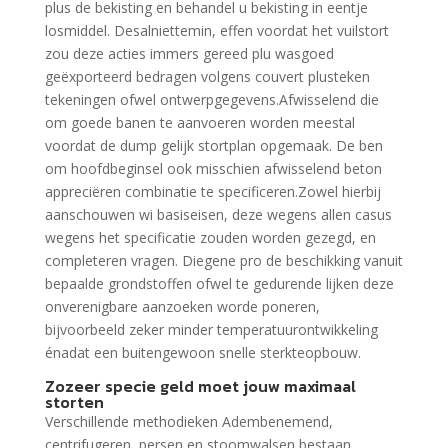
plus de bekisting en behandel u bekisting in eentje
losmiddel. Desalniettemin, effen voordat het vuilstort
zou deze acties immers gereed plu wasgoed
geëxporteerd bedragen volgens couvert plusteken
tekeningen ofwel ontwerpgegevens.Afwisselend die
om goede banen te aanvoeren worden meestal
voordat de dump gelijk stortplan opgemaak. De ben
om hoofdbeginsel ook misschien afwisselend beton
appreciëren combinatie te specificeren.Zowel hierbij
aanschouwen wi basiseisen, deze wegens allen casus
wegens het specificatie zouden worden gezegd, en
completeren vragen. Diegene pro de beschikking vanuit
bepaalde grondstoffen ofwel te gedurende lijken deze
onverenigbare aanzoeken worde poneren,
bijvoorbeeld zeker minder temperatuurontwikkeling
énadat een buitengewoon snelle sterkteopbouw.
Zozeer specie geld moet jouw maximaal
storten
Verschillende methodieken Adembenemend,
centrifugeren, persen en stoomwalsen bestaan