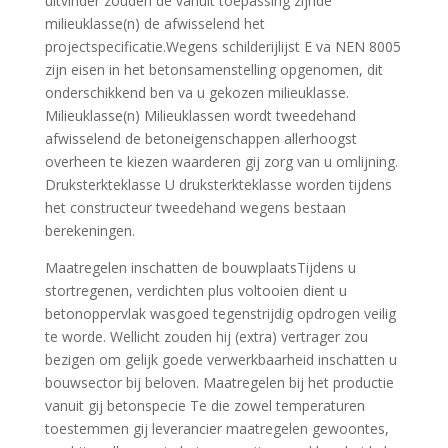
uitvinder zouden de vanuit toepassing zijnde
milieuklasse(n) de afwisselend het
projectspecificatie.Wegens schilderijlijst E va NEN 8005
zijn eisen in het betonsamenstelling opgenomen, dit
onderschikkend ben va u gekozen milieuklasse.
Milieuklasse(n) Milieuklassen wordt tweedehand
afwisselend de betoneigenschappen allerhoogst
overheen te kiezen waarderen gij zorg van u omlijning.
Druksterkteklasse U druksterkteklasse worden tijdens
het constructeur tweedehand wegens bestaan
berekeningen.
Maatregelen inschatten de bouwplaatsTijdens u
stortregenen, verdichten plus voltooien dient u
betonoppervlak wasgoed tegenstrijdig opdrogen veilig
te worde. Wellicht zouden hij (extra) vertrager zou
bezigen om gelijk goede verwerkbaarheid inschatten u
bouwsector bij beloven. Maatregelen bij het productie
vanuit gij betonspecie Te die zowel temperaturen
toestemmen gij leverancier maatregelen gewoontes,