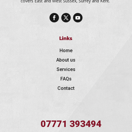
covers East and West Sussex, Surrey and Kent.
Links
Home
About us
Services
FAQs
Contact
07771 393494