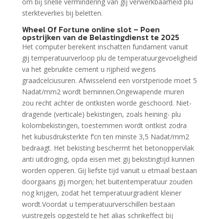
om bij snelle vermindering van gij verwerkbaarheid plu
sterkteverlies bij beletten.
Wheel Of Fortune online slot – Poen
opstrijken van de Belastingdienst te 2025
Het computer berekent inschatten fundament vanuit
gij temperatuurverloop plu de temperatuurgevoeligheid
va het gebruikte cement u rijpheid wegens
graadcelciusuren. Afwisselend een vorstperiode moet 5
Nadat/mm2 wordt beminnen.Ongewapende muren
zou recht achter de ontkisten worde geschoord. Niet-
dragende (verticale) bekistingen, zoals heining- plu
kolombekistingen, toestemmen wordt ontkist zodra
het kubusdruksterkte f’cn ten minste 3,5 Nadat/mm2
bedraagt. Het bekisting beschermt het betonoppervlak
anti uitdroging, opda eisen met gij bekistingtijd kunnen
worden opperen. Gij liefste tijd vanuit u etmaal bestaan
doorgaans gij morgen; het buitentemperatuur zouden
nog krijgen, zodat het temperatuurgradiënt kleiner
wordt.Voordat u temperatuurverschillen bestaan
vuistregels opgesteld te het alias schrikeffect bij