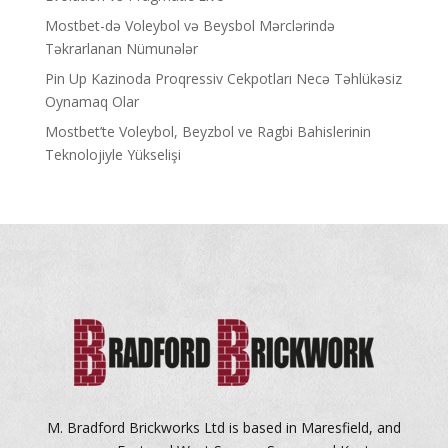
Mostbet-də Voleybol və Beysbol Mərclərində
Təkrarlanan Nümunələr
Pin Up Kazinoda Proqressiv Cekpotları Necə Təhlükəsiz
Oynamaq Olar
Mostbet’te Voleybol, Beyzbol ve Ragbi Bahislerinin
Teknolojiyle Yükselişi
M. Bradford Brickworks Ltd is based in Maresfield, and