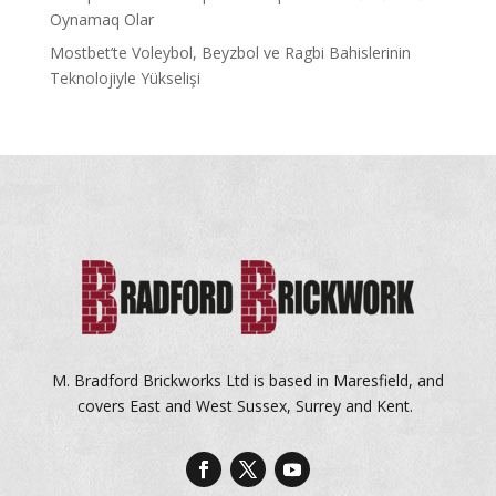
Oynamaq Olar
Mostbet’te Voleybol, Beyzbol ve Ragbi Bahislerinin
Teknolojiyle Yükselişi
M. Bradford Brickworks Ltd is based in Maresfield, and
covers East and West Sussex, Surrey and Kent.