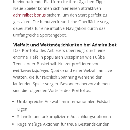
beeindruckende Plattform für ihre täglichen Tipps.
Neue Spieler können sich hier einen attraktiven
admiralbet bonus
sichern, um den Start perfekt zu
gestalten. Die benutzerfreundliche Oberfläche sorgt
dabei stets für eine intuitive Navigation durch das
umfangreiche Sportangebot.
Vielfalt und Wettmöglichkeiten bei Admiralbet
Das Portfolio des Anbieters überzeugt durch eine
enorme Tiefe in populären Disziplinen wie Fußball,
Tennis oder Basketball. Nutzer profitieren von
wettbewerbsfähigen Quoten
und einer Vielzahl an Live-
Wetten, die für reichlich Spannung während der
laufenden Spiele sorgen. Besonders hervorzuheben
sind die folgenden Vorteile des Portfolios:
Umfangreiche Auswahl an internationalen Fußball-
Ligen
Schnelle und unkomplizierte Auszahlungsoptionen
Regelmäßige Aktionen für treue Bestandskunden