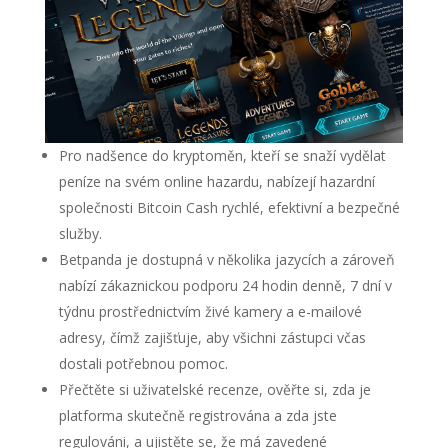
Pro nadšence do kryptoměn, kteří se snaží vydělat
peníze na svém online hazardu, nabízejí hazardní
společnosti Bitcoin Cash rychlé, efektivní a bezpečné
služby.
Betpanda je dostupná v několika jazycích a zároveň
nabízí zákaznickou podporu 24 hodin denně, 7 dní v
týdnu prostřednictvím živé kamery a e-mailové
adresy, čímž zajišťuje, aby všichni zástupci včas
dostali potřebnou pomoc.
Přečtěte si uživatelské recenze, ověřte si, zda je
platforma skutečně registrována a zda jste
regulováni, a ujistěte se, že má zavedené