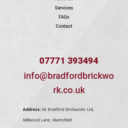
Services
FAQs
Contact
07771 393494
info@bradfordbrickwo
rk.co.uk
Address:
M. Bradford Brickworks Ltd,
Millwood Lane, Maresfeild