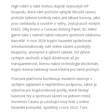
High rolleři si také mohou dopřát nejnovější VIP
hospodu, která vám pomůže vylepšit filozofii sázení,
protože týdenní tomboly nebo jiné lákavé bonusy, jako
jsou cashbacky a soutěže o výhry, zvyšují pocit nových
hráčů. Díky licenci u Curacao Betting Panel, BC.Video
game také s radostí nabízí robustní sportovní sázkovou
kancelář. V roce 2026 krypto hazardní společnosti
zrevolucionalizovaly svět online sázení a poskytly
bezpečný, anonymní a výherní zážitek. Od výhod
rychlých obchodů a lepší důvěrnosti až po
transparentnost, kterou nabízí technologie blockchain,
krypto kasina nastavují nová kritéria pro herní průmysl.
Pracovní platforma kombinuje moderní nástroje s
rychlými výplatami a nepřetržitou podporou, takže je
užitečná pro kryptoměnové profily, které hledají
kasinové hry a sportovní sázení na jednom místě.
Immerion Casino je vzrušující nový hráč v online
hazardní komunitě, spuštěný v roce 2023. Toto