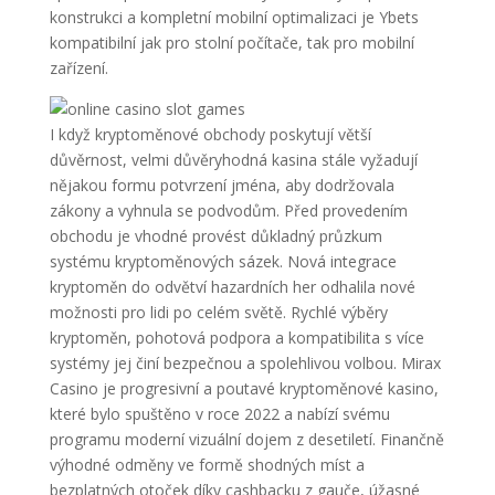
konstrukci a kompletní mobilní optimalizaci je Ybets
kompatibilní jak pro stolní počítače, tak pro mobilní
zařízení.
I když kryptoměnové obchody poskytují větší
důvěrnost, velmi důvěryhodná kasina stále vyžadují
nějakou formu potvrzení jména, aby dodržovala
zákony a vyhnula se podvodům. Před provedením
obchodu je vhodné provést důkladný průzkum
systému kryptoměnových sázek. Nová integrace
kryptoměn do odvětví hazardních her odhalila nové
možnosti pro lidi po celém světě. Rychlé výběry
kryptoměn, pohotová podpora a kompatibilita s více
systémy jej činí bezpečnou a spolehlivou volbou. Mirax
Casino je progresivní a poutavé kryptoměnové kasino,
které bylo spuštěno v roce 2022 a nabízí svému
programu moderní vizuální dojem z desetiletí. Finančně
výhodné odměny ve formě shodných míst a
bezplatných otoček díky cashbacku z gauče, úžasné