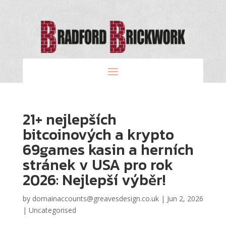
21+ nejlepších
bitcoinových a krypto
69games kasin a herních
stránek v USA pro rok
2026: Nejlepší výběr!
by
domainaccounts@greavesdesign.co.uk
|
Jun 2, 2026
|
Uncategorised