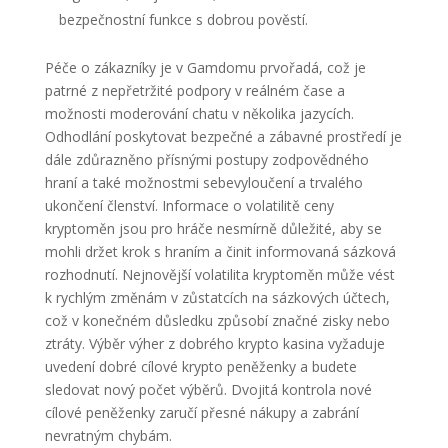
bezpečnostní funkce s dobrou pověstí.
Péče o zákazníky je v Gamdomu prvořadá, což je
patrné z nepřetržité podpory v reálném čase a
možnosti moderování chatu v několika jazycích.
Odhodlání poskytovat bezpečné a zábavné prostředí je
dále zdůrazněno přísnými postupy zodpovědného
hraní a také možnostmi sebevyloučení a trvalého
ukončení členství. Informace o volatilitě ceny
kryptoměn jsou pro hráče nesmírně důležité, aby se
mohli držet krok s hraním a činit informovaná sázková
rozhodnutí. Nejnovější volatilita kryptoměn může vést
k rychlým změnám v zůstatcích na sázkových účtech,
což v konečném důsledku způsobí značné zisky nebo
ztráty. Výběr výher z dobrého krypto kasina vyžaduje
uvedení dobré cílové krypto peněženky a budete
sledovat nový počet výběrů. Dvojitá kontrola nové
cílové peněženky zaručí přesné nákupy a zabrání
nevratným chybám.