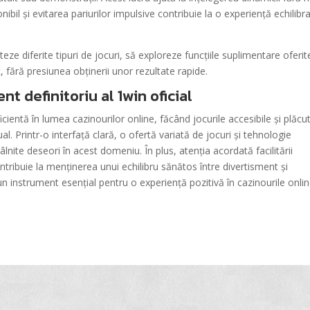
bil și evitarea pariurilor impulsive contribuie la o experiență echilibra
e diferite tipuri de jocuri, să exploreze funcțiile suplimentare oferite
, fără presiunea obținerii unor rezultate rapide.
t definitoriu al 1win oficial
icientă în lumea cazinourilor online, făcând jocurile accesibile și plăcu
al. Printr-o interfață clară, o ofertă variată de jocuri și tehnologie
nite deseori în acest domeniu. În plus, atenția acordată facilitării
ntribuie la menținerea unui echilibru sănătos între divertisment și
 un instrument esențial pentru o experiență pozitivă în cazinourile onlin