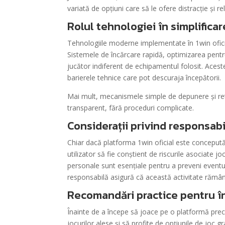
variată de opțiuni care să le ofere distracție și re
Rolul tehnologiei în simplifica
Tehnologiile moderne implementate în 1win oficial 
Sistemele de încărcare rapidă, optimizarea pentru 
jucător indiferent de echipamentul folosit. Acest
barierele tehnice care pot descuraja începătorii.
Mai mult, mecanismele simple de depunere și ret
transparent, fără proceduri complicate.
Considerații privind responsabi
Chiar dacă platforma 1win oficial este concepută 
utilizator să fie conștient de riscurile asociate j
personale sunt esențiale pentru a preveni event
responsabilă asigură că această activitate rămâ
Recomandări practice pentru în
Înainte de a începe să joace pe o platformă precum
jocurilor alese și să profite de opțiunile de joc g