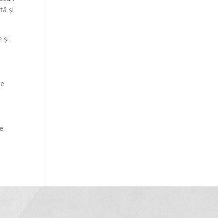
tă și
 și
te
e.