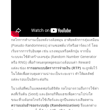
กลไกการทำงานเบื้องหลังวงล้อหมุน อาศัยหลักการสุ่มเสมือน
(Pseudo-Randomness) ผ่านซอฟต์แวร์หรือฮาร์ดแวร์ โดย
เริ่มจากการรับอินพุต เช่น แรงหมุนหรือคลิกปุ่ม จากนั้น
ระบบจะใช้ตัวสร้างเลขสุ่ม (Random Number Generator
หรือ RNG) เพื่อกำหนดจุดหยุดของวงล้อบนค่า Reward
แต่ละช่อง
การออกแบบอัตราการจ่ายเงิน (RTP)
จะถูกฝังไว้
ในโค้ดเพื่อควบคุมความน่าจะเป็นระยะยาว ทำให้ผลลัพธ์
แต่ละรอบเป็นอิสระต่อกัน
ในวงล้อที่พบในแพลตฟอร์มดิจิทัล กลไกอาจรวมถึงการใช้ค่า
คงที่เริ่มต้น (Seed) และอัลกอริทึมแฮชเพื่อความโปร่งใส
ขณะที่วงล้อกลไกจริงใช้เกียร์และลูกปืนลดแรงเสียดทาน
ความแม่นยำของระบบสุ่ม (Randomization)
จึงแตกต่าง