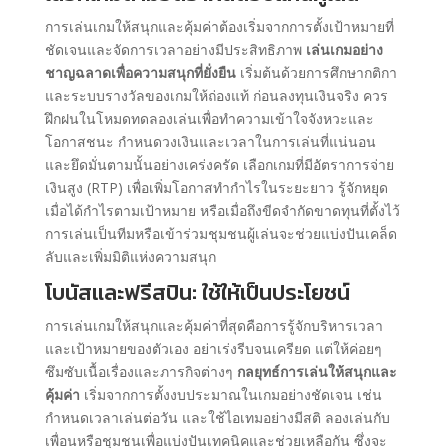
การเล่นเกมให้สนุกและคุ้มค่าต้องเริ่มจากการตั้งเป้าหมายที่
ชัดเจนและจัดการเวลาอย่างมีประสิทธิภาพ
เล่นเกมอย่าง
ชาญฉลาดเพื่อความสนุกที่ยั่งยืน
เริ่มต้นด้วยการศึกษากติกา
และระบบรางวัลของเกมให้ถ่องแท้ ก่อนลงทุนเงินจริง ควร
ฝึกฝนในโหมดทดลองเล่นเพื่อทำความเข้าใจจังหวะและ
โอกาสชนะ กำหนดวงเงินและเวลาในการเล่นที่แน่นอน
และยึดมั่นตามนั้นอย่างเคร่งครัด เลือกเกมที่มีอัตราการจ่าย
เงินสูง (RTP) เพื่อเพิ่มโอกาสทำกำไรในระยะยาว รู้จักหยุด
เมื่อได้กำไรตามเป้าหมาย หรือเมื่อถึงขีดจำกัดขาดทุนที่ตั้งไว้
การเล่นเป็นทีมหรือเข้าร่วมชุมชนผู้เล่นจะช่วยแบ่งปันเคล็ด
ลับและเพิ่มมิติแห่งความสนุก
โบนัสและฟรีสปิน: ใช้ให้เป็นประโยชน์
การเล่นเกมให้สนุกและคุ้มค่าที่สุดคือการรู้จักบริหารเวลา
และเป้าหมายของตัวเอง อย่าเร่งรีบจนเครียด แต่ให้ค่อยๆ
ซึมซับเนื้อเรื่องและภารกิจต่างๆ
กลยุทธ์การเล่นให้สนุกและ
คุ้มค่า
เริ่มจากการตั้งงบประมาณในเกมอย่างชัดเจน เช่น
กำหนดเวลาเล่นต่อวัน และใช้ไอเทมอย่างมีสติ ลองเล่นกับ
เพื่อนหรือชุมชนเพื่อแบ่งปันเทคนิคและช่วยเหลือกัน ซึ่งจะ