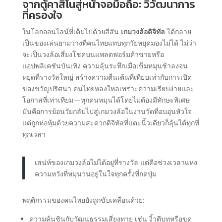
จากตู้คาสิโนสู่หน้าจอมือถือ: วิวัฒนาการ
ที่ครองใจ
ในโลกออนไลน์ที่เต็มไปด้วยสีสัน
เกมวงล้อดิจิทัล
ได้กลาย
เป็นของเล่นยามว่างที่คนไทยแทบทุกวัยหยุดมองไม่ได้ ไม่ว่า
จะเป็นวงล้อเสี่ยงโชคบนแพลตฟอร์มค้าขายหรือ
แอปพลิเคชันบันเทิง ความลุ้นระทึกเมื่อเข็มหมุนช้าลงจน
หยุดที่รางวัลใหญ่ สร้างความตื่นเต้นที่เทียบเท่ากับการเปิด
ของขวัญปริศนา คนไทยหลงใหลเพราะความเรียบง่ายและ
โอกาสที่เท่าเทียม—ทุกคนหมุนได้โดยไม่ต้องมีทักษะพิเศษ
มันคือการย้อนวัยกลับไปสู่เกมวงล้อในงานวัดที่อบอุ่นหัวใจ
แต่ถูกห่อหุ้มด้วยความสะดวกดิจิทัลที่แตะนิ้วเดียวก็ลุ้นได้ทุกที่
ทุกเวลา
เสน่ห์ของเกมวงล้อไม่ได้อยู่ที่รางวัล แต่คือช่วงเวลาแห่ง
ความหวังที่หมุนวนอยู่ในใจทุกครั้งที่กดปุ่ม
พฤติกรรมของคนไทยยังถูกขับเคลื่อนด้วย:
ความคุ้นชินกับวัฒนธรรมเสี่ยงทาย เช่น งิ้วตีบทหรือขูด