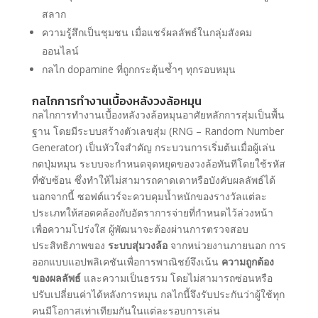
สลาก
ความรู้สึกเป็นชุมชน เมื่อแชร์ผลลัพธ์ในกลุ่มสังคม
ออนไลน์
กลไก dopamine ที่ถูกกระตุ้นซ้ำๆ ทุกรอบหมุน
กลไกการทำงานเบื้องหลังวงล้อหมุน
กลไกการทำงานเบื้องหลังวงล้อหมุนอาศัยหลักการสุ่มเป็นพื้น
ฐาน โดยมีระบบสร้างตัวเลขสุ่ม (RNG – Random Number
Generator) เป็นหัวใจสำคัญ กระบวนการเริ่มต้นเมื่อผู้เล่น
กดปุ่มหมุน ระบบจะกำหนดจุดหยุดของวงล้อทันทีโดยใช้รหัส
ที่ซับซ้อน ซึ่งทำให้ไม่สามารถคาดเดาหรือบังคับผลลัพธ์ได้
นอกจากนี้ ซอฟต์แวร์จะควบคุมน้ำหนักของรางวัลแต่ละ
ประเภทให้สอดคล้องกับอัตราการจ่ายที่กำหนดไว้ล่วงหน้า
เพื่อความโปร่งใส ผู้พัฒนาจะต้องผ่านการตรวจสอบ
ประสิทธิภาพของ
ระบบสุ่มวงล้อ
จากหน่วยงานภายนอก การ
ออกแบบแอปพลิเคชันเพื่อการพาณิชย์จึงเน้น
ความถูกต้อง
ของผลลัพธ์
และความเป็นธรรม โดยไม่สามารถซ่อนหรือ
ปรับเปลี่ยนค่าได้หลังการหมุน กลไกนี้จึงรับประกันว่าผู้ใช้ทุก
คนมีโอกาสเท่าเทียมกันในแต่ละรอบการเล่น