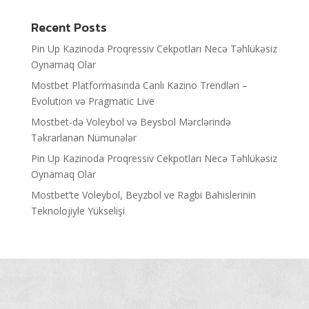
Recent Posts
Pin Up Kazinoda Proqressiv Cekpotları Necə Təhlükəsiz
Oynamaq Olar
Mostbet Platformasında Canlı Kazino Trendləri –
Evolution və Pragmatic Live
Mostbet-də Voleybol və Beysbol Mərclərində
Təkrarlanan Nümunələr
Pin Up Kazinoda Proqressiv Cekpotları Necə Təhlükəsiz
Oynamaq Olar
Mostbet’te Voleybol, Beyzbol ve Ragbi Bahislerinin
Teknolojiyle Yükselişi