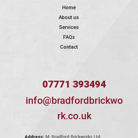
Home
About us
Services
FAQs
Contact
07771 393494
info@bradfordbrickwo
rk.co.uk
Address:
M. Bradford Brickworks Ltd,