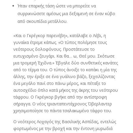
Ήταν επαρκής τάση ώστε να μπορείτε να
συρρικνώσετε αμέσως μια δεξαμενή σε έναν κύβο
από σκουπίδια μετάλλου.
«Και ο Γκρέγκορ παρενέβη», κατάλαβε ο Λέβι, η
γυναίκα έτρεμε κάπως. «Ο τύπος πολέμησε τους
νεότερους δολοφόνους. Προστάτευσε το
ευτυχισμένο ζευγάρι. Και θα… ω, Θεέ μου. Σκότωσε
μια τρομερή Έχιδνα.» Έβγαλε δύο συνθετικές κανάτες
από το τέρμα του. Ο τύπος άνοιξε το καπάκι η μία της
άλλης, την έριξε σε ένα γυάλινο βάζο, ξεχειλίζοντας
ένα μεγάλο πανί στο πάνω μέρος, και πέταξε το
αυτοσχέδιο όπλο κατά μήκος της άκρης του νεότερου
τάφρου. Ο Γκρέγκορ βγήκε από την αντίστροφη
σήραγγα. Ο νέος τριανταπεντάχρονος Όβερλαντερ
χρησιμοποίησε το πάντα τσαλακωμένο τάφρο του.
Ο νεότερος Λοχαγός της Βασιλικής Ασπίδας, εντελώς
φορτωμένος με την βροχή και την έντονη μυρωδιά