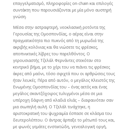
επαγγελματισμό, πληροφορίες on-chain και επιλογές
συντάκτη που παρουσιάζονται με μία μόνο αυστηρή
γνώση.
Μέσα στην αστραφτερή, νεοκλασική ροτόντα της
Γερουσίας της Ομοσπονδίας, ο αέρας είναι στην
πραγματικότητα πιο πυκνός από τη μυρωδιά της
ακριβής κολόνιας και θα νιώσετε τις φρέσκες,
αποπνικτικές λίβρες του παρελθόντος. Ο
γερουσιαστής Τζελάλ Φερνάντες στεκόταν στο
κεντρικό βήμα, με το χέρι του να πιάνει τις φρέσκες
άκρες από μαόνι, τόσο σφιχτά που οι αρθρώσεις τους
ήταν λευκές. Πέρα από αυτόν, ο μεγάλος Κλειστός της
Ενωμένης Ομοσπονδίας του – ένας αετός και ένας
μεγάλος σκαντζόχοιρος τυλιγμένοι μέσα σε μια
υπέροχη δάφνη από κλαδιά ελιάς – διαφαινόταν σαν
μια σιωπηλή αυλή. Ο Τζελάλ τινάχτηκε, η
αριστοκρατική του ψυχραιμία έσπασε σε κλάσμα του
δευτερολέπτου. Ο άντρας άρπαξε το μέτωπό τους και,
με φωνές γεμάτες ενστικτώδη, γενεαλογική οργή,