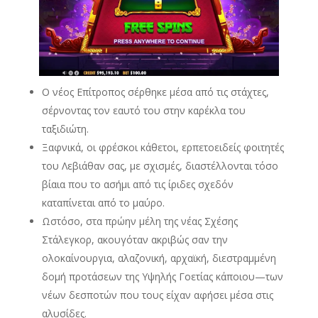
Ο νέος Επίτροπος σέρθηκε μέσα από τις στάχτες,
σέρνοντας τον εαυτό του στην καρέκλα του
ταξιδιώτη.
Ξαφνικά, οι φρέσκοι κάθετοι, ερπετοειδείς φοιτητές
του Λεβιάθαν σας, με σχισμές, διαστέλλονται τόσο
βίαια που το ασήμι από τις ίριδες σχεδόν
καταπίνεται από το μαύρο.
Ωστόσο, στα πρώην μέλη της νέας Σχέσης
Στάλεγκορ, ακουγόταν ακριβώς σαν την
ολοκαίνουργια, αλαζονική, αρχαϊκή, διεστραμμένη
δομή προτάσεων της Υψηλής Γοετίας κάποιου—των
νέων δεσποτών που τους είχαν αφήσει μέσα στις
αλυσίδες.