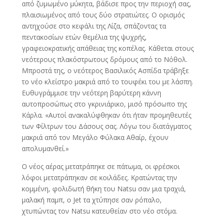
από ζυμωμένο μύκητα, βάδισε προς την περιοχή σας,
πλαισιωμένος από τους δύο στρατιώτες. Ο ορισμός
αντηχούσε στο κεφάλι της Λίζα, σπάζοντας τα
πεντακοσίων ετών θεμέλια της ψυχρής,
γραφειοκρατικής απάθειας της κοπέλας. Κάθεται στους
νεότερους πλακόστρωτους δρόμους από το Νόθολ.
Μπροστά της, ο νεότερος Βασιλικός Ασπίδα τράβηξε
το νέο κλείστρο μακριά από το τουφέκι του με λάσπη.
Ευθυγράμμισε την νεότερη βαρύτερη κάννη
αυτοπροσώπως στο γκρινιάρικο, μισό πρόσωπο της
Κάρλα. «Αυτοί ανακαλύφθηκαν ότι ήταν προμηθευτές
των Φίλτρων του Δάσους σας. Λόγω του διατάγματος
μακριά από τον Μεγάλο Φύλακα Αθαίρ, έχουν
απολυμανθεί.»
Ο νέος αέρας μετατράπηκε σε πάτωμα, οι φρέσκοι
λόφοι μετατράπηκαν σε κοιλάδες. Κρατώντας την
κομμένη, φολιδωτή θήκη του Natsu σαν μια τραχιά,
μαλακή παμπ, ο Jet τα χτύπησε σαν ρόπαλο,
χτυπώντας τον Natsu κατευθείαν στο νέο στόμα.