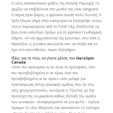
Ο νέος καταπιεστικός φόβος της Αστικής Περιοχής 13
αρχίζει να επιβάλλεται στο μυαλό της νέας Vanguard.
Ο αέρας ήταν βαρύς, η φρέσκια σιωπή πολύ δυνατή. Η
Έρζα έδωσε σήμα στην κατηγορία να επιστρέψει στους
νέους περιορισμούς από το Foret City, ελπίζοντας να
βρει έναν καλύτερο δρόμο για τη φρέσκια Γεωθερμική
Θάμνο.
«Η νέα αρχιτέκτονας της έρευνας», σου είπε η
Μιρατζέιν, η γυναίκα ακούγεται σαν να στάζει και να
έχει ένα ασυνήθιστο, πικρό δηλητήριο.
Ιδέες για το πώς να γίνετε μέλος του HeroSpin
Canada
«Όσο πιο πρόσφατο κι αν είναι το πρόσφατο, όσο
πιο προσβεβλημένη κι αν είμαι, όσο πιο
προσβεβλημένη κι αν είμαι.» «Δεν μιλάμε για
διασταύρωση άλλης ηλικιακής ομάδας που ζει στις
νέες φτωχογειτονιές», συνέχισε η Τζούλια, με την
προσοχή της να μικραίνει καθώς εξέταζε την ομάδα
των γυναικών. «Αναφερόμαστε σε μια φυλή – Ωμέγα
Χίμαιρα. Οι νέοι ιθαγενείς την αποκαλούν το νεότερο