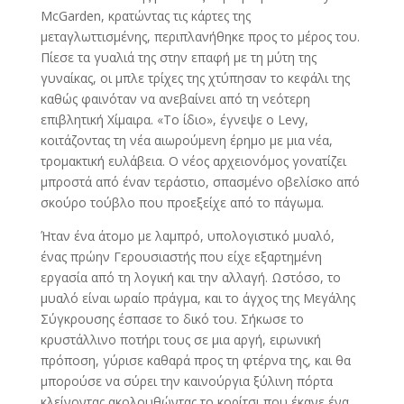
McGarden, κρατώντας τις κάρτες της
μεταγλωττισμένης, περιπλανήθηκε προς το μέρος του.
Πίεσε τα γυαλιά της στην επαφή με τη μύτη της
γυναίκας, οι μπλε τρίχες της χτύπησαν το κεφάλι της
καθώς φαινόταν να ανεβαίνει από τη νεότερη
επιβλητική Χίμαιρα. «Το ίδιο», έγνεψε ο Levy,
κοιτάζοντας τη νέα αιωρούμενη έρημο με μια νέα,
τρομακτική ευλάβεια. Ο νέος αρχειονόμος γονατίζει
μπροστά από έναν τεράστιο, σπασμένο οβελίσκο από
σκούρο τούβλο που προεξείχε από το πάγωμα.
Ήταν ένα άτομο με λαμπρό, υπολογιστικό μυαλό,
ένας πρώην Γερουσιαστής που είχε εξαρτημένη
εργασία από τη λογική και την αλλαγή. Ωστόσο, το
μυαλό είναι ωραίο πράγμα, και το άγχος της Μεγάλης
Σύγκρουσης έσπασε το δικό του. Σήκωσε το
κρυστάλλινο ποτήρι τους σε μια αργή, ειρωνική
πρόποση, γύρισε καθαρά προς τη φτέρνα της, και θα
μπορούσε να σύρει την καινούργια ξύλινη πόρτα
κλείνοντας ακολουθώντας το κορίτσι που έκανε ένα