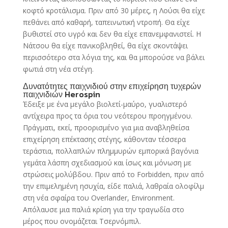
κοφτό κροτάλισμα. Πριν από 30 μέρες, η Λούσι θα είχε
πεθάνει από καθαρή, ταπεινωτική ντροπή. Θα είχε
βυθιστεί στο υγρό και δεν θα είχε επανεμφανιστεί. Η
Νάτσου θα είχε πανικοβληθεί, θα είχε σκοντάψει
περισσότερο στα λόγια της, και θα μπορούσε να βάλει
φωτιά στη νέα στέγη.
Δυνατότητες παιχνιδιού στην επιχείρηση τυχερών
παιχνιδιών Herospin
Έδειξε με ένα μεγάλο βιολετί-μαύρο, γυαλιστερό
αντίχειρα προς τα όρια του νεότερου προηγμένου.
Πράγματι, εκεί, προορισμένο για μια αναβληθείσα
επιχείρηση επέκτασης στέγης, κάθονταν τέσσερα
τεράστια, πολλαπλών πλημμυρών εμπορικά βαγόνια
γεμάτα λάσπη σχεδιασμού και ίσως και μόνωση με
στρώσεις μολύβδου. Πριν από το Forbidden, πριν από
την επιμελημένη ησυχία, είδε παλιά, λαθραία ολοφίλμ
στη νέα σφαίρα του Overlander, Environment.
Απόλαυσε μια παλιά κρίση για την τραγωδία στο
μέρος που ονομάζεται Τσερνόμπιλ.