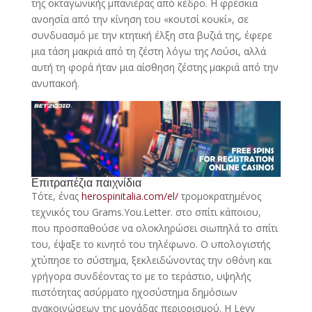
της οκταγωνικής μπανιέρας από κέδρο. Η φρέσκια
ανοησία από την κίνηση του «κουτσί κουκί», σε
συνδυασμό με την κτητική έλξη στα βυζιά της, έφερε
μια τάση μακριά από τη ζέστη λόγω της Λούσι, αλλά
αυτή τη φορά ήταν μια αίσθηση ζέστης μακριά από την
ανυπακοή.
Επιτραπέζια παιχνίδια
Τότε, ένας
herospinitalia.com/el/
τρομοκρατημένος
τεχνικός του Grams.You.Letter. στο σπίτι κάποιου,
που προσπαθούσε να ολοκληρώσει σιωπηλά το σπίτι
του, έψαξε το κινητό του τηλέφωνο. Ο υπολογιστής
χτύπησε το σύστημα, ξεκλειδώνοντας την οθόνη και
γρήγορα συνδέοντας το με το τεράστιο, υψηλής
πιστότητας ασύρματο ηχοσύστημα δημόσιων
ανακοινώσεων της μονάδας περιορισμού. Η Levy