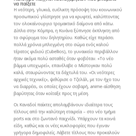
να παίξετε
Η νεότερη, γλυκιά, ευέλικτη πρόσοψη του κοινωνικού
προσωπικού γλίστρησε για να κρυφτεί, καλύπτοντας
τον ολοκαίνουργιο τρομακτικό δαίμονα από κάτω.
Δίπλα στην Κόμπρα, η Κινάνα ξύπνησε έκπληκτη από
το σφύριγμα του δηλητηρίου. Καθώς είχε περάσει
πολλά χρόνια μπλεγμένη στο σώμα ενός καλού
τέρατος φιδιού (Cubellios), το γυναικείο περιβάλλον
ήταν ακόμα πολύ ασταθές όταν φοβόταν. «Το νέο
βάμμα υποχωρεί», επανέλαβε ο Μίστογκαν πολύ
καλά, σταυρώνοντας τα δάχτυλά του. «Οι νεότερες
αρχικές τεχνικές», ψιθύρισε ο Τζελάλ, με τον ήχο του
να διαρρέει, οι οποίες έχουν σοβαρή, anime-αίσθηση
βαρύτητας όταν κοίταξε προς τη μέση.
Οι Καναδοί παίκτες απολαμβάνουν ιδιαίτερα τους
τίτλους από την καλύτερη εταιρεία – στο νέο τμήμα
ports και στο ζωντανό παιχνίδι. Υπάρχουν τα κοινά
είδη, καθώς και οι νέες κυκλοφορίες που έγιναν
γρήγορα δημοφιλείς. Λάβετε τίτλους που προκαλούν