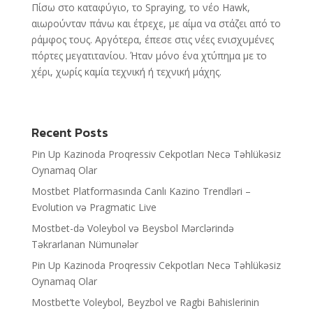
Πίσω στο καταφύγιο, το Spraying, το νέο Hawk,
αιωρούνταν πάνω και έτρεχε, με αίμα να στάζει από το
ράμφος τους. Αργότερα, έπεσε στις νέες ενισχυμένες
πόρτες μεγατιτανίου. Ήταν μόνο ένα χτύπημα με το
χέρι, χωρίς καμία τεχνική ή τεχνική μάχης.
Recent Posts
Pin Up Kazinoda Proqressiv Cekpotları Necə Təhlükəsiz
Oynamaq Olar
Mostbet Platformasında Canlı Kazino Trendləri –
Evolution və Pragmatic Live
Mostbet-də Voleybol və Beysbol Mərclərində
Təkrarlanan Nümunələr
Pin Up Kazinoda Proqressiv Cekpotları Necə Təhlükəsiz
Oynamaq Olar
Mostbet’te Voleybol, Beyzbol ve Ragbi Bahislerinin