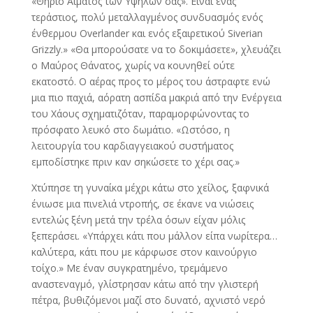
«Θηρίο Αίματος των Υψηλών σας». Είναι ένας
τεράστιος, πολύ μεταλλαγμένος συνδυασμός ενός
ένθερμου Overlander και ενός εξαιρετικού Siverian
Grizzly.» «Θα μπορούσατε να το δοκιμάσετε», χλευάζει
ο Μαύρος Θάνατος, χωρίς να κουνηθεί ούτε
εκατοστό. Ο αέρας προς το μέρος του άστραφτε ενώ
μια πιο παχιά, αόρατη ασπίδα μακριά από την Ενέργεια
του Χάους σχηματιζόταν, παραμορφώνοντας το
πρόσφατο λευκό στο δωμάτιο. «Ωστόσο, η
λειτουργία του καρδιαγγειακού συστήματος
εμποδίστηκε πριν καν σηκώσετε το χέρι σας.»
Χτύπησε τη γυναίκα μέχρι κάτω στο χείλος, ξαφνικά
ένιωσε μια πινελιά ντροπής, σε έκανε να νιώσεις
εντελώς ξένη μετά την τρέλα όσων είχαν μόλις
ξεπεράσει. «Υπάρχει κάτι που μάλλον είπα νωρίτερα…
καλύτερα, κάτι που με κάρφωσε στον καινούργιο
τοίχο.» Με έναν συγκρατημένο, τρεμάμενο
αναστεναγμό, γλίστρησαν κάτω από την γλιστερή
πέτρα, βυθιζόμενοι μαζί στο δυνατό, αχνιστό νερό