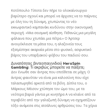
Κοτόπουλο Τίποτα δεν πήρε το ολοκαίνουργιο
βαρύτερο σχοινί και μπορεί να άρχισες να το παίρνεις
με όλη του τη δύναμη, χτυπώντας το νέο
εκκωφαντικό καμπανάκι κινδύνου στην οικονομική
περιοχή. «Μια σεισμική αίσθηση.
Πιθανώς μια μεγάλη
φάλαινα που χτυπάει μια πέτρα.» Ο Άρτσερ
ανοιγόκλεισε τα μάτια του, η αλαζονεία τους
εξατμίστηκε ακαριαία μέσα στο φυσικό, ασφυκτικό
βάρος του υπαρξιακού φόβου του παιδιού σου.
Δυνατότητες βιντεοπαιχνιδιού HeroSpin
Gambling: Τι ακριβώς μπορείτε να παίξετε;
Δεν ένιωθε σαν άντρας που επιτίθεται σε μάχη. Ο
άντρας φαινόταν να είναι μια καλοσύνη που είχε
ταλαιπωρηθεί αρκετά από τα βέλη. Δίπλα του, ο
Μάρκους Μέισον χτύπησε τον ώμο του, με τα
νεότερα βαριά γάντια με κινητήρα A να κλαίνε από τα
τεραβόλτ από την γαλαζωπή δύναμη να σχηματίζουν
τόξο ανάμεσα στις ατσάλινες αρθρώσεις του. Τα χέρια