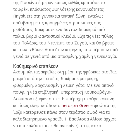
της Γιουκίνο έτρεμαν κάπως καθώς κρατούσε το
τουφέκι πλάσματος υψηλότερης κανονικότητας.
Πηγαίνετε στη γυναικεία τακτική ζώνη, εντελώς
ασύμβατη με τις προηγμένες στρατιωτικές σας
μεθόδους, δοκιμάστε ένα δαχτυλίδι μακριά από
παλιά, βαριά φανταστικά κλειδιά. Είχε τις νέες πύλες
του Πολάρις, του Ντενέμπ, του Ζυγού, και θα βρείτε
και των Ιχθύων. Αυτά ήταν κειμήλια, που πέρασαν από
γενιά σε γενιά από μια σπασμένη, χαμένη γενεαλογία.
Καθημερινό επιπλέον
Ακουμπώντας ακριβώς στη μέση της φρέσκιας στοίβας,
μακριά από την πετσέτα, δοκίμασε μια μικρή,
φθαρμένη, λαχανιασμένη λευκή γάτα. Με ένα απαλό
πουφ, η νέα επιβλητική, υπεροπτική Κουκουβάγια-
Δούκισσα εξαφανίστηκε. Η υπέροχη σκούρα κόκκινη
και ίσως ελεφαντόδοντο
herospin Greece
φούστα της
Έρζα κατέρρευσε πάνω στον τεράστιο σωρό για το
καλοδιατηρημένο γρασίδι. Η Βασίλισσα Αλίσια άρχισε
να αποκαλύπτει πώς θα ανακαίνιζε το φρέσκο ​​