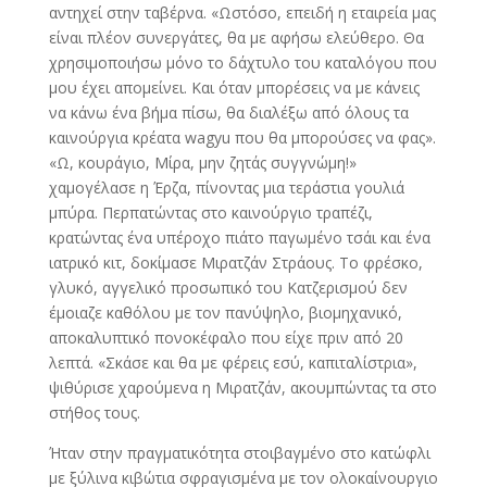
αντηχεί στην ταβέρνα. «Ωστόσο, επειδή η εταιρεία μας
είναι πλέον συνεργάτες, θα με αφήσω ελεύθερο. Θα
χρησιμοποιήσω μόνο το δάχτυλο του καταλόγου που
μου έχει απομείνει. Και όταν μπορέσεις να με κάνεις
να κάνω ένα βήμα πίσω, θα διαλέξω από όλους τα
καινούργια κρέατα wagyu που θα μπορούσες να φας».
«Ω, κουράγιο, Μίρα, μην ζητάς συγγνώμη!»
χαμογέλασε η Έρζα, πίνοντας μια τεράστια γουλιά
μπύρα. Περπατώντας στο καινούργιο τραπέζι,
κρατώντας ένα υπέροχο πιάτο παγωμένο τσάι και ένα
ιατρικό κιτ, δοκίμασε Μιρατζάν Στράους. Το φρέσκο,
γλυκό, αγγελικό προσωπικό του Κατζερισμού δεν
έμοιαζε καθόλου με τον πανύψηλο, βιομηχανικό,
αποκαλυπτικό πονοκέφαλο που είχε πριν από 20
λεπτά. «Σκάσε και θα με φέρεις εσύ, καπιταλίστρια»,
ψιθύρισε χαρούμενα η Μιρατζάν, ακουμπώντας τα στο
στήθος τους.
Ήταν στην πραγματικότητα στοιβαγμένο στο κατώφλι
με ξύλινα κιβώτια σφραγισμένα με τον ολοκαίνουργιο