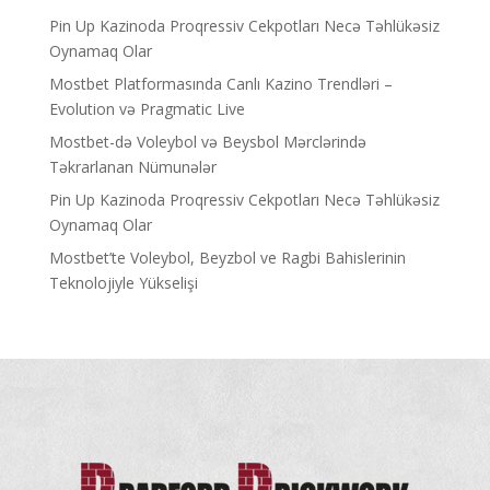
Pin Up Kazinoda Proqressiv Cekpotları Necə Təhlükəsiz
Oynamaq Olar
Mostbet Platformasında Canlı Kazino Trendləri –
Evolution və Pragmatic Live
Mostbet-də Voleybol və Beysbol Mərclərində
Təkrarlanan Nümunələr
Pin Up Kazinoda Proqressiv Cekpotları Necə Təhlükəsiz
Oynamaq Olar
Mostbet’te Voleybol, Beyzbol ve Ragbi Bahislerinin
Teknolojiyle Yükselişi