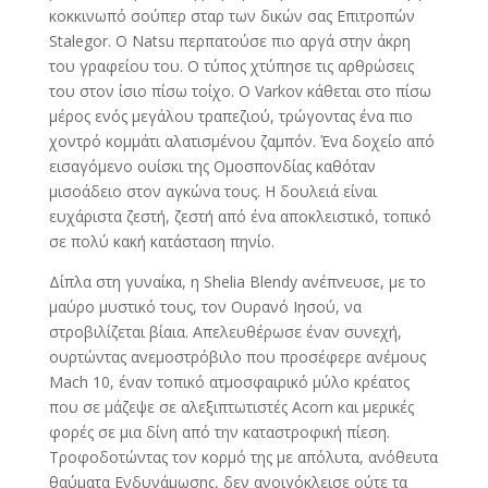
κοκκινωπό σούπερ σταρ των δικών σας Επιτροπών
Stalegor. Ο Natsu περπατούσε πιο αργά στην άκρη
του γραφείου του. Ο τύπος χτύπησε τις αρθρώσεις
του στον ίσιο πίσω τοίχο. Ο Varkov κάθεται στο πίσω
μέρος ενός μεγάλου τραπεζιού, τρώγοντας ένα πιο
χοντρό κομμάτι αλατισμένου ζαμπόν. Ένα δοχείο από
εισαγόμενο ουίσκι της Ομοσπονδίας καθόταν
μισοάδειο στον αγκώνα τους. Η δουλειά είναι
ευχάριστα ζεστή, ζεστή από ένα αποκλειστικό, τοπικό
σε πολύ κακή κατάσταση πηνίο.
Δίπλα στη γυναίκα, η Shelia Blendy ανέπνευσε, με το
μαύρο μυστικό τους, τον Ουρανό Ιησού, να
στροβιλίζεται βίαια. Απελευθέρωσε έναν συνεχή,
ουρτώντας ανεμοστρόβιλο που προσέφερε ανέμους
Mach 10, έναν τοπικό ατμοσφαιρικό μύλο κρέατος
που σε μάζεψε σε αλεξιπτωτιστές Acorn και μερικές
φορές σε μια δίνη από την καταστροφική πίεση.
Τροφοδοτώντας τον κορμό της με απόλυτα, ανόθευτα
θαύματα Ενδυνάμωσης, δεν ανοιγόκλεισε ούτε τα