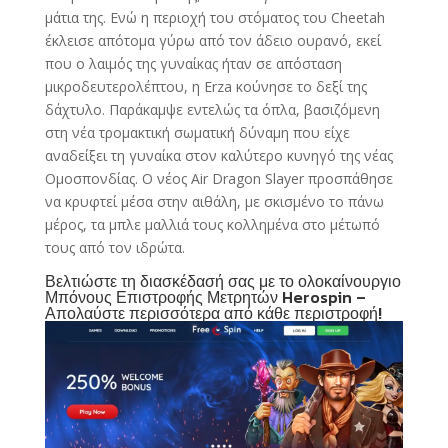
μάτια της. Ενώ η περιοχή του στόματος του Cheetah
έκλεισε απότομα γύρω από τον άδειο ουρανό, εκεί
που ο λαιμός της γυναίκας ήταν σε απόσταση
μικροδευτερολέπτου, η Erza κούνησε το δεξί της
δάχτυλο. Παράκαμψε εντελώς τα όπλα, βασιζόμενη
στη νέα τρομακτική σωματική δύναμη που είχε
αναδείξει τη γυναίκα στον καλύτερο κυνηγό της νέας
Ομοσπονδίας. Ο νέος Air Dragon Slayer προσπάθησε
να κρυφτεί μέσα στην αιθάλη, με σκισμένο το πάνω
μέρος, τα μπλε μαλλιά τους κολλημένα στο μέτωπό
τους από τον ιδρώτα.
Βελτιώστε τη διασκέδασή σας με το ολοκαίνουργιο
Μπόνους Επιστροφής Μετρητών Herospin –
Απολαύστε περισσότερα από κάθε περιστροφή!